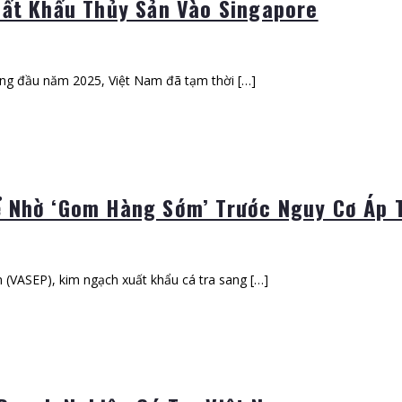
uất Khẩu Thủy Sản Vào Singapore
háng đầu năm 2025, Việt Nam đã tạm thời […]
ể Nhờ ‘Gom Hàng Sớm’ Trước Nguy Cơ Áp 
 (VASEP), kim ngạch xuất khẩu cá tra sang […]