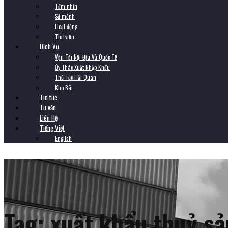
Tầm nhìn
Sứ mệnh
Hoạt động
Thư viện
Dịch Vụ
Vận Tải Nội Địa Và Quốc Tế
Ủy Thác Xuất Nhập Khẩu
Thủ Tục Hải Quan
Kho Bãi
Tin tức
Tư vấn
Liên Hệ
Tiếng Việt
English
Tag:
xuất khẩu thuỷ sả