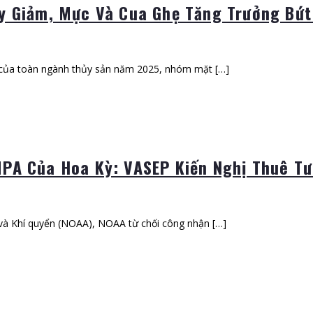
y Giảm, Mực Và Cua Ghẹ Tăng Trưởng Bứt
D của toàn ngành thủy sản năm 2025, nhóm mặt […]
PA Của Hoa Kỳ: VASEP Kiến Nghị Thuê T
và Khí quyển (NOAA), NOAA từ chối công nhận […]