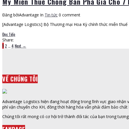
Mỹ Miễn Thuế Chống Bán Phá Giá Cho 7 
Đăng bởiAdvantage
In
Tin tức
0 comment
[Advantage Logistics] Bộ Thương mại Hoa Kỳ chính thức miễn thuế 
Đọc Tiếp
Share:
1
2
…
4
Next →
VỀ CHÚNG TÔI
Advantage Logistics hiện đang hoạt động trong lĩnh vực giao nhận vậ
phí vận chuyển cho KH, đồng thời hàng hóa vẫn phải đảm bảo chất l
Chúng tôi rất mong có cơ hội trở thành đối tác của bạn trong tương 