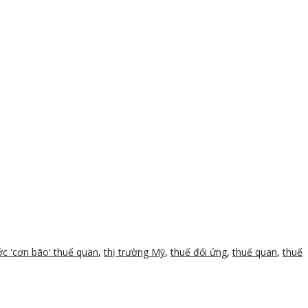
c 'cơn bão' thuế quan
,
thị trường Mỹ
,
thuế đối ứng
,
thuế quan
,
thuế