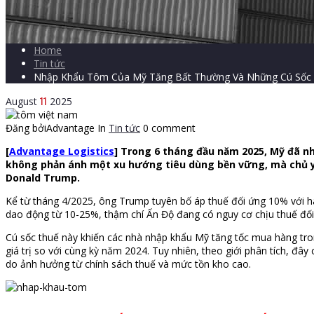
Home
Tin tức
Nhập Khẩu Tôm Của Mỹ Tăng Bất Thường Và Những Cú Sốc
11
August
2025
Đăng bởiAdvantage
In
Tin tức
0 comment
[
Advantage Logistics
] Trong 6 tháng đầu năm 2025, Mỹ đã nh
không phản ánh một xu hướng tiêu dùng bền vững, mà chủ yế
Donald Trump.
Kể từ tháng 4/2025, ông Trump tuyên bố áp thuế đối ứng 10% với h
dao động từ 10-25%, thậm chí Ấn Độ đang có nguy cơ chịu thuế đố
Cú sốc thuế này khiến các nhà nhập khẩu Mỹ tăng tốc mua hàng trong
giá trị so với cùng kỳ năm 2024. Tuy nhiên, theo giới phân tích, đ
do ảnh hưởng từ chính sách thuế và mức tồn kho cao.