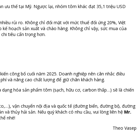
n ưu thế tại Mỹ. Ngược lại, nhóm tôm khác đạt 35,1 triệu USD
hiều rủi ro. Không chỉ đối mặt với mức thuế đối ứng 20%, Việt
ập kế hoạch sản xuất và chào hàng. Không chỉ vậy, sức mua của
chi tiêu cẩn trọng hơn.
dự kiến công bố cuối năm 2025. Doanh nghiệp nên cân nhắc điều
i phí và nâng cao chất lượng để giữ chân khách hàng.
a dạng hóa sản phẩm tôm (sạch, hữu cơ, carbon thấp…) sẽ là chiến
hyto,…), vận chuyển nội địa và quốc tế (đường biển, đường bộ, đường
 và thủy hải sản. Nếu quý khách có nhu cầu, vui lòng liên hệ
Mr.
thể nhé!
Theo Vasep