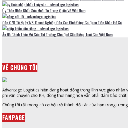
Ủy Thác Nhập Khẩu Sứa Muối Từ Trung Quốc Về Việt Nam
Cấp C/O Từ Ngày 1/8: Doanh Nghiệp Cần Xác Định Đúng Cơ Quan Tiếp Nhận Hồ Sơ
Ấn Độ Chính Thức Mở Cửa Thị Trường Cho Quả Sầu Riêng Tươi Của Việt Nam
VỀ CHÚNG TÔI
Advantage Logistics hiện đang hoạt động trong lĩnh vực giao nhận vậ
phí vận chuyển cho KH, đồng thời hàng hóa vẫn phải đảm bảo chất l
Chúng tôi rất mong có cơ hội trở thành đối tác của bạn trong tương 
FANPAGE