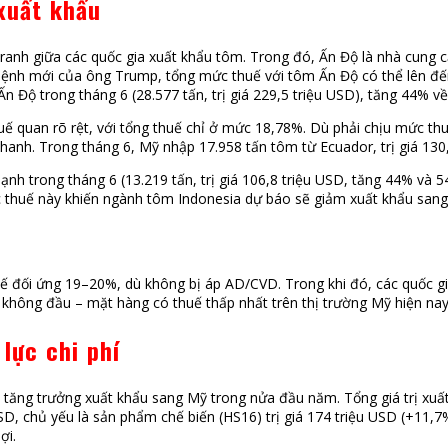
 xuất khẩu
ranh giữa các quốc gia xuất khẩu tôm. Trong đó, Ấn Độ là nhà cung c
 lệnh mới của ông Trump, tổng mức thuế với tôm Ấn Độ có thể lên đế
Độ trong tháng 6 (28.577 tấn, trị giá 229,5 triệu USD), tăng 44% về 
 thuế quan rõ rệt, với tổng thuế chỉ ở mức 18,78%. Dù phải chịu mức t
 nhanh. Trong tháng 6, Mỹ nhập 17.958 tấn tôm từ Ecuador, trị giá 130
h trong tháng 6 (13.219 tấn, trị giá 106,8 triệu USD, tăng 44% và 5
 thuế này khiến ngành tôm Indonesia dự báo sẽ giảm xuất khẩu sang
uế đối ứng 19–20%, dù không bị áp AD/CVD. Trong khi đó, các quốc g
không đầu – mặt hàng có thuế thấp nhất trên thị trường Mỹ hiện nay
lực chi phí
à tăng trưởng xuất khẩu sang Mỹ trong nửa đầu năm. Tổng giá trị xuấ
D, chủ yếu là sản phẩm chế biến (HS16) trị giá 174 triệu USD (+11,
ợi.