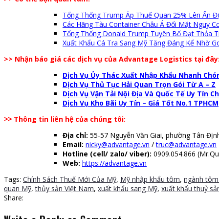
Tổng Thống Trump Áp Thuế Quan 25% Lên Ấn Đ
Các Hãng Tàu Container Châu Á Đối Mặt Nguy C
Tổng Thống Donald Trump Tuyên Bố Đạt Thỏa T
Xuất Khẩu Cá Tra Sang Mỹ Tăng Đáng Kể Nhờ 
>> Nhận báo giá các dịch vụ của Advantage Logistics tại đây
Dịch Vụ Ủy Thác Xuất Nhập Khẩu Nhanh Chón
Dịch Vụ Thủ Tục Hải Quan Trọn Gói Từ A – Z
Dịch Vụ Vận Tải Nội Địa Và Quốc Tế Uy Tín 
Dịch Vụ Kho Bãi Uy Tín – Giá Tốt No.1 TPHCM
>>
Thông tin liên hệ của chúng tôi:
Địa chỉ:
55-57 Nguyễn Văn Giai, phường Tân Đị
Email:
nicky@advantage.vn
/
truc@advantage.vn
Hotline (cell/ zalo/ viber):
0909.054.866 (Mr.Quy
Web:
https://advantage.vn
Tags:
Chính Sách Thuế Mới Của Mỹ
,
Mỹ nhập khẩu tôm
,
ngành tôm
quan Mỹ
,
thủy sản Việt Nam
,
xuất khẩu sang Mỹ
,
xuất khẩu thuỷ sả
Share: