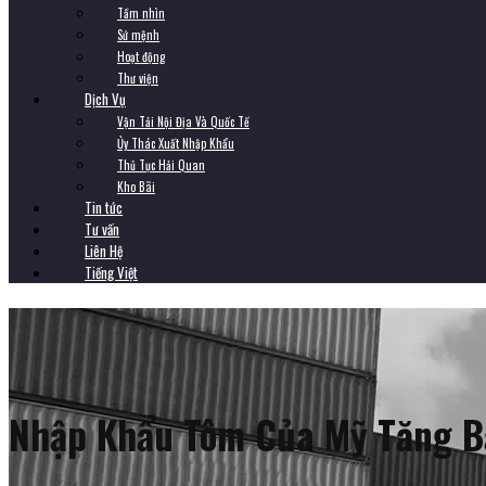
Tầm nhìn
Sứ mệnh
Hoạt động
Thư viện
Dịch Vụ
Vận Tải Nội Địa Và Quốc Tế
Ủy Thác Xuất Nhập Khẩu
Thủ Tục Hải Quan
Kho Bãi
Tin tức
Tư vấn
Liên Hệ
Tiếng Việt
Nhập Khẩu Tôm Của Mỹ Tăng B