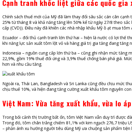
Cạnh tranh khốc liệt giữa các quốc gia
Chính sách thuế mới của Mỹ đã làm thay đổi sâu sắc cán cân cạnh t
25% từ tháng 8 và khả năng tăng lên 50% kể từ ngày 27/8 theo sắc
cấp (CVD)). Điều này đã khiến các nhà nhập khẩu Mỹ ồ ạt mua tôm Ấn 
Ecuador – đối thủ cạnh tranh lớn thứ hai – hiện là nước có lợi thế
khi năng lực sản xuất tôm lột vỏ và hàng giá trị gia tăng đang tăng
Indonesia – nguồn cung cấp lớn thứ ba – cũng ghi nhận mức tăng mạn
22,9%, gồm 19% thuế đối ứng và 3,9% thuế chống bán phá giá. Mức
hơn và nhu cầu tăng.
Ngoài ra, Thái Lan, Bangladesh và Sri Lanka cũng đều chịu mức th
chịu thuế 10%, và hiện đang tăng cường xuất khẩu tôm nguyên con 
Việt Nam: Vừa tăng xuất khẩu, vừa lo áp 
Trong bối cảnh thị trường bất ổn, tôm Việt Nam vẫn duy trì được đ
Trong đó, tôm chân trắng chiếm 81,1% với kim ngạch 276,7 triệu US
– phản ánh xu hướng người tiêu dùng Mỹ ưa chuộng sản phẩm tiện l