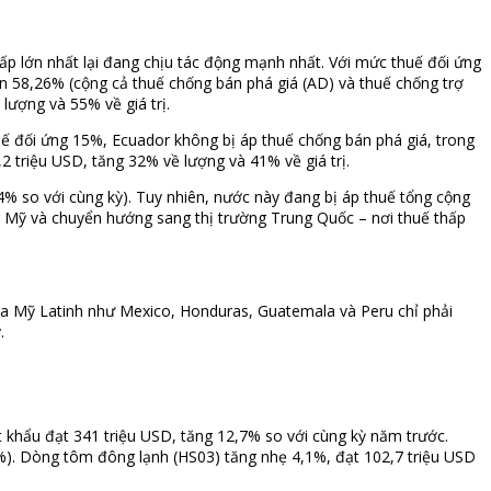
ấp lớn nhất lại đang chịu tác động mạnh nhất. Với mức thuế đối ứng
n 58,26% (cộng cả thuế chống bán phá giá (AD) và thuế chống trợ
lượng và 55% về giá trị.
huế đối ứng 15%, Ecuador không bị áp thuế chống bán phá giá, trong
,2 triệu USD, tăng 32% về lượng và 41% về giá trị.
4% so với cùng kỳ). Tuy nhiên, nước này đang bị áp thuế tổng cộng
 Mỹ và chuyển hướng sang thị trường Trung Quốc – nơi thuế thấp
ia Mỹ Latinh như Mexico, Honduras, Guatemala và Peru chỉ phải
.
t khẩu đạt 341 triệu USD, tăng 12,7% so với cùng kỳ năm trước.
7%). Dòng tôm đông lạnh (HS03) tăng nhẹ 4,1%, đạt 102,7 triệu USD