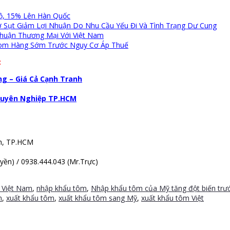
ộ, 15% Lên Hàn Quốc
ơ Sụt Giảm Lợi Nhuận Do Nhu Cầu Yếu Đi Và Tình Trạng Dư Cung
huận Thương Mại Với Việt Nam
Gom Hàng Sớm Trước Nguy Cơ Áp Thuế
:
g – Giá Cả Cạnh Tranh
Chuyên Nghiệp TP.HCM
nh, TP.HCM
ền) / 0938.444.043 (Mr.Trực)
 Việt Nam
,
nhập khẩu tôm
,
Nhập khẩu tôm của Mỹ tăng đột biến trướ
n
,
xuất khẩu tôm
,
xuất khẩu tôm sang Mỹ
,
xuất khẩu tôm Việt