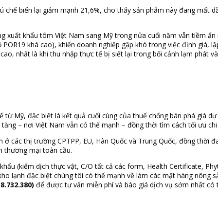
sú chế biến lại giảm mạnh 21,6%, cho thấy sản phẩm này đang mất dầ
ng xuất khẩu tôm Việt Nam sang Mỹ trong nửa cuối năm vẫn tiềm ẩn n
 POR19 khá cao), khiến doanh nghiệp gặp khó trong việc định giá, l
, nhất là khi thu nhập thực tế bị siết lại trong bối cảnh lạm phát và 
uế từ Mỹ, đặc biệt là kết quả cuối cùng của thuế chống bán phá giá 
a tăng – nơi Việt Nam vẫn có thế mạnh – đồng thời tìm cách tối ưu ch
ần ở các thị trường CPTPP, EU, Hàn Quốc và Trung Quốc, đồng thời đ
ch thương mại toàn cầu.
khẩu (kiểm dịch thực vật, C/O tất cả các form, Health Certificate, P
ho lạnh đặc biệt chúng tôi có thế mạnh về làm các mặt hàng nông sản
8.732.380)
để được tư vấn miễn phí và báo giá dịch vụ sớm nhất có 