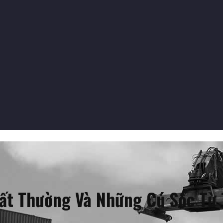
ất Thường Và Những Cú Sốc Từ