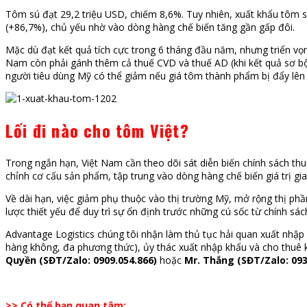
Tôm sú đạt 29,2 triệu USD, chiếm 8,6%. Tuy nhiên, xuất khẩu tôm 
(+86,7%), chủ yếu nhờ vào dòng hàng chế biến tăng gần gấp đôi.
Mặc dù đạt kết quả tích cực trong 6 tháng đầu năm, nhưng triển vọ
Nam còn phải gánh thêm cả thuế CVD và thuế AD (khi kết quả sơ bộ
người tiêu dùng Mỹ có thể giảm nếu giá tôm thành phẩm bị đẩy lên cao
Lối đi nào cho tôm Việt?
Trong ngắn hạn, Việt Nam cần theo dõi sát diễn biến chính sách th
chỉnh cơ cấu sản phẩm, tập trung vào dòng hàng chế biến giá trị gi
Về dài hạn, việc giảm phụ thuộc vào thị trường Mỹ, mở rộng thị ph
lược thiết yếu để duy trì sự ổn định trước những cú sốc từ chính sá
Advantage Logistics chúng tôi nhận làm thủ tục hải quan xuất nhập 
hàng không, đa phương thức), ủy thác xuất nhập khẩu và cho thuê k
Quyền (SĐT/Zalo: 0909.054.866)
hoặc
Mr. Thắng (SĐT/Zalo: 093
>> Có thể bạn quan tâm: