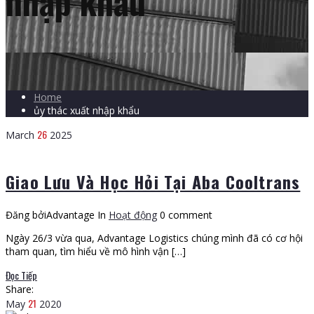
nhập khẩu
Home
ủy thác xuất nhập khẩu
26
March
2025
Giao Lưu Và Học Hỏi Tại Aba Cooltrans
Đăng bởiAdvantage
In
Hoạt động
0 comment
Ngày 26/3 vừa qua, Advantage Logistics chúng mình đã có cơ hội
tham quan, tìm hiểu về mô hình vận […]
Đọc Tiếp
Share:
21
May
2020