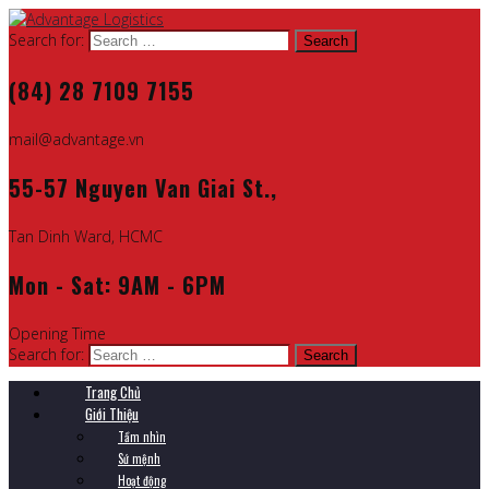
Search for:
(84) 28 7109 7155
mail@advantage.vn
55-57 Nguyen Van Giai St.,
Tan Dinh Ward, HCMC
Mon - Sat: 9AM - 6PM
Opening Time
Search for:
Trang Chủ
Giới Thiệu
Tầm nhìn
Sứ mệnh
Hoạt động