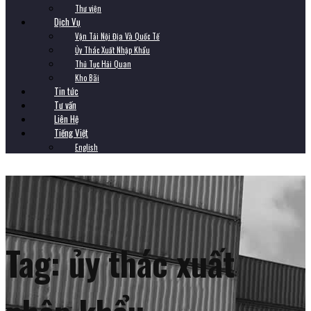
Thư viện
Dịch Vụ
Vận Tải Nội Địa Và Quốc Tế
Ủy Thác Xuất Nhập Khẩu
Thủ Tục Hải Quan
Kho Bãi
Tin tức
Tư vấn
Liên Hệ
Tiếng Việt
English
Tag:
ủy thác xuất