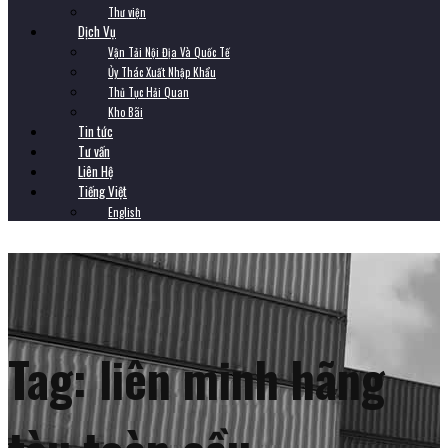
Thư viện
Dịch Vụ
Vận Tải Nội Địa Và Quốc Tế
Ủy Thác Xuất Nhập Khẩu
Thủ Tục Hải Quan
Kho Bãi
Tin tức
Tư vấn
Liên Hệ
Tiếng Việt
English
Tag:
liên minh hãng