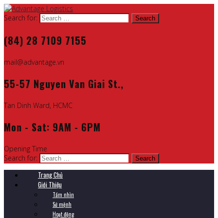
Search for:
(84) 28 7109 7155
mail@advantage.vn
55-57 Nguyen Van Giai St.,
Tan Dinh Ward, HCMC
Mon - Sat: 9AM - 6PM
Opening Time
Search for:
Trang Chủ
Giới Thiệu
Tầm nhìn
Sứ mệnh
Hoạt động