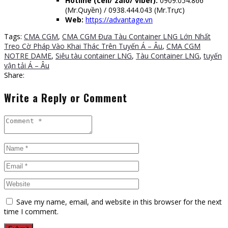
Hotline (cell/ zalo/ viber):
0909.054.866
(Mr.Quyền) / 0938.444.043 (Mr.Trực)
Web:
https://advantage.vn
Tags:
CMA CGM
,
CMA CGM Đưa Tàu Container LNG Lớn Nhất
Treo Cờ Pháp Vào Khai Thác Trên Tuyến Á – Âu
,
CMA CGM
NOTRE DAME
,
Siêu tàu container LNG
,
Tàu Container LNG
,
tuyến
vận tải Á – Âu
Share:
Write a Reply or Comment
Save my name, email, and website in this browser for the next
time I comment.