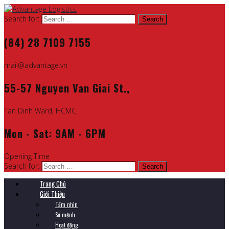
Search for:
(84) 28 7109 7155
mail@advantage.vn
55-57 Nguyen Van Giai St.,
Tan Dinh Ward, HCMC
Mon - Sat: 9AM - 6PM
Opening Time
Search for:
Trang Chủ
Giới Thiệu
Tầm nhìn
Sứ mệnh
Hoạt động