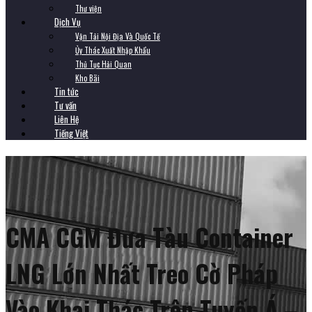
Thư viện
Dịch Vụ
Vận Tải Nội Địa Và Quốc Tế
Ủy Thác Xuất Nhập Khẩu
Thủ Tục Hải Quan
Kho Bãi
Tin tức
Tư vấn
Liên Hệ
Tiếng Việt
CMA CGM Đưa Tàu Container
LNG Lớn Nhất Treo Cờ Pháp
Vào Khai Thác Trên Tuyến Á –