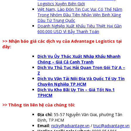
Logistics Xuyên Biên Giới
Việt Nam, Lào Đón Tin Cực Vui: Có Thể Nằm
Trong Nhóm Đầu Tiên Nhận Viện Binh Xăng
Dầu Từ Trung Quốc
Doanh Nghiệp Xuất Khẩu Tiêu Thiệt Hại Gần
600.000 USD Vì Bẫy Thanh Toán
>> Nhận báo giá các dịch vụ của Advantage Logistics tại
đây:
Dịch Vụ Ủy Thác Xuất Nhập Khẩu Nhanh
Chóng – Giá Cả Cạnh Tranh
Dịch Vụ Thủ Tục Hải Quan Trọn Gói Từ A –
Z
Dịch Vụ Vận Tải Nội Địa Và Quốc Tế Uy Tín
Chuyên Nghiệp TP.HCM
Dịch Vụ Kho Bãi Uy Tín – Giá Tốt No.1
TPHCM
>>
Thông tin liên hệ của chúng tôi:
Địa chỉ:
55-57 Nguyễn Văn Giai, phường Tân
Định, TP.HCM
Email:
nicky@advantage.vn
/
truc@advantage.vn