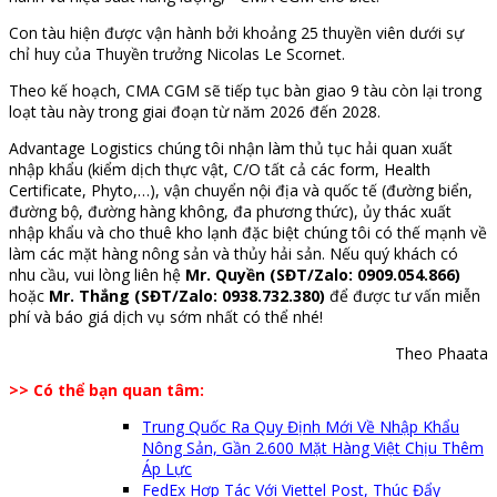
Con tàu hiện được vận hành bởi khoảng 25 thuyền viên dưới sự
chỉ huy của Thuyền trưởng Nicolas Le Scornet.
Theo kế hoạch, CMA CGM sẽ tiếp tục bàn giao 9 tàu còn lại trong
loạt tàu này trong giai đoạn từ năm 2026 đến 2028.
Advantage Logistics chúng tôi nhận làm thủ tục hải quan xuất
nhập khẩu (kiểm dịch thực vật, C/O tất cả các form, Health
Certificate, Phyto,…), vận chuyển nội địa và quốc tế (đường biển,
đường bộ, đường hàng không, đa phương thức), ủy thác xuất
nhập khẩu và cho thuê kho lạnh đặc biệt chúng tôi có thế mạnh về
làm các mặt hàng nông sản và thủy hải sản. Nếu quý khách có
nhu cầu, vui lòng liên hệ
Mr. Quyền (SĐT/Zalo: 0909.054.866)
hoặc
Mr. Thắng (SĐT/Zalo: 0938.732.380)
để được tư vấn miễn
phí và báo giá dịch vụ sớm nhất có thể nhé!
Theo Phaata
>> Có thể bạn quan tâm:
Trung Quốc Ra Quy Định Mới Về Nhập Khẩu
Nông Sản, Gần 2.600 Mặt Hàng Việt Chịu Thêm
Áp Lực
FedEx Hợp Tác Với Viettel Post, Thúc Đẩy