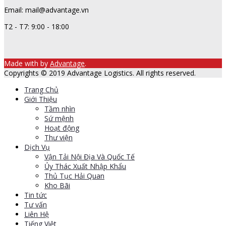
Email: mail@advantage.vn
T2 - T7: 9:00 - 18:00
Made with
by
Advantage
.
Copyrights © 2019 Advantage Logistics. All rights reserved.
Trang Chủ
Giới Thiệu
Tầm nhìn
Sứ mệnh
Hoạt động
Thư viện
Dịch Vụ
Vận Tải Nội Địa Và Quốc Tế
Ủy Thác Xuất Nhập Khẩu
Thủ Tục Hải Quan
Kho Bãi
Tin tức
Tư vấn
Liên Hệ
Tiếng Việt