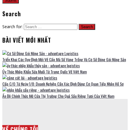
Search
Search for:
BÀI VIẾT MỚI NHẤT
Triển Khai Các Quy Định Mới Về Cấp Mã Số Vùng Trồng Và Cơ Sở Đóng Gói Nông Sản
Ủy Thác Nhập Khẩu Sứa Muối Từ Trung Quốc Về Việt Nam
Cấp C/O Từ Ngày 1/8: Doanh Nghiệp Cần Xác Định Đúng Cơ Quan Tiếp Nhận Hồ Sơ
Ấn Độ Chính Thức Mở Cửa Thị Trường Cho Quả Sầu Riêng Tươi Của Việt Nam
VỀ CHÚNG TÔI