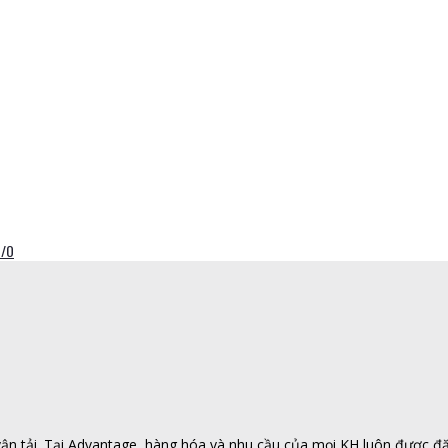
C/O
n tải. Tại Advantage, hàng hóa và nhu cầu của mọi KH luôn được đặt l