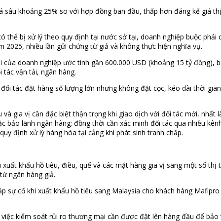
m giá sâu khoảng 25% so với hợp đồng ban đầu, thấp hơn đáng kể giá 
ó thể bị xử lý theo quy định tại nước sở tại, doanh nghiệp buộc phải c
ăm 2025, nhiều lần gửi chứng từ giả và không thực hiện nghĩa vụ.
ại của doanh nghiệp ước tính gần 600.000 USD (khoảng 15 tỷ đồng), ba
 tác vận tải, ngân hàng.
ối tác đặt hàng số lượng lớn nhưng không đặt cọc, kéo dài thời gian 
và gia vị cần đặc biệt thận trọng khi giao dịch với đối tác mới, nhất 
ặc bảo lãnh ngân hàng; đồng thời cần xác minh đối tác qua nhiều kên
uy định xử lý hàng hóa tại cảng khi phát sinh tranh chấp.
ất khẩu hồ tiêu, điều, quế và các mặt hàng gia vị sang một số thị tr
từ ngân hàng giả.
 sự cố khi xuất khẩu hồ tiêu sang Malaysia cho khách hàng Mafipro 
 việc kiểm soát rủi ro thương mại cần được đặt lên hàng đầu để bảo