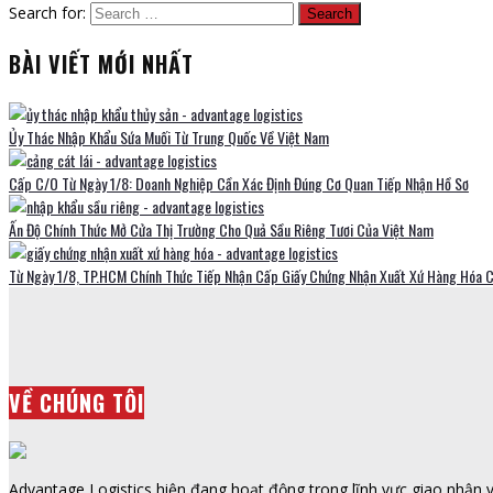
Search for:
BÀI VIẾT MỚI NHẤT
Ủy Thác Nhập Khẩu Sứa Muối Từ Trung Quốc Về Việt Nam
Cấp C/O Từ Ngày 1/8: Doanh Nghiệp Cần Xác Định Đúng Cơ Quan Tiếp Nhận Hồ Sơ
Ấn Độ Chính Thức Mở Cửa Thị Trường Cho Quả Sầu Riêng Tươi Của Việt Nam
Từ Ngày 1/8, TP.HCM Chính Thức Tiếp Nhận Cấp Giấy Chứng Nhận Xuất Xứ Hàng Hóa 
VỀ CHÚNG TÔI
Advantage Logistics hiện đang hoạt động trong lĩnh vực giao nhận vậ