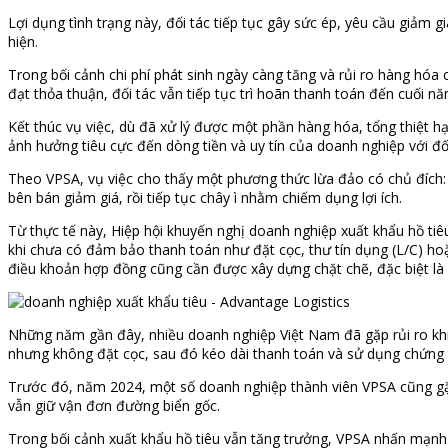
Lợi dụng tình trạng này, đối tác tiếp tục gây sức ép, yêu cầu giả
hiện.
Trong bối cảnh chi phí phát sinh ngày càng tăng và rủi ro hàng hóa c
đạt thỏa thuận, đối tác vẫn tiếp tục trì hoãn thanh toán đến cuối n
Kết thúc vụ việc, dù đã xử lý được một phần hàng hóa, tổng thiệt h
ảnh hưởng tiêu cực đến dòng tiền và uy tín của doanh nghiệp với đối
Theo VPSA, vụ việc cho thấy một phương thức lừa đảo có chủ đích: đ
bên bán giảm giá, rồi tiếp tục chây ì nhằm chiếm dụng lợi ích.
Từ thực tế này, Hiệp hội khuyến nghị doanh nghiệp xuất khẩu hồ tiêu 
khi chưa có đảm bảo thanh toán như đặt cọc, thư tín dụng (L/C) ho
điều khoản hợp đồng cũng cần được xây dựng chặt chẽ, đặc biệt là q
Những năm gần đây, nhiều doanh nghiệp Việt Nam đã gặp rủi ro khi xu
nhưng không đặt cọc, sau đó kéo dài thanh toán và sử dụng chứng 
Trước đó, năm 2024, một số doanh nghiệp thành viên VPSA cũng gặp
vẫn giữ vận đơn đường biển gốc.
Trong bối cảnh xuất khẩu hồ tiêu vẫn tăng trưởng, VPSA nhấn mạnh