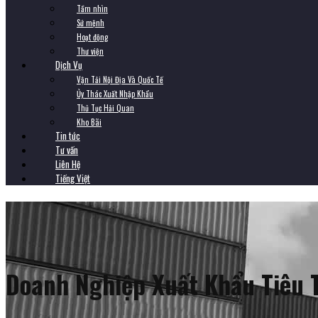
Tầm nhìn
Sứ mệnh
Hoạt động
Thư viện
Dịch Vụ
Vận Tải Nội Địa Và Quốc Tế
Ủy Thác Xuất Nhập Khẩu
Thủ Tục Hải Quan
Kho Bãi
Tin tức
Tư vấn
Liên Hệ
Tiếng Việt
Doanh Nghiệp Xuất Khẩu Tiêu 