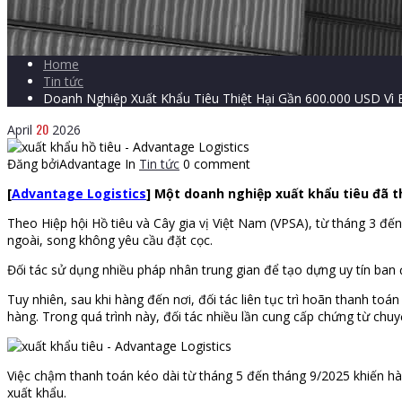
Home
Tin tức
Doanh Nghiệp Xuất Khẩu Tiêu Thiệt Hại Gần 600.000 USD Vì
20
April
2026
Đăng bởiAdvantage
In
Tin tức
0 comment
[
Advantage Logistics
] Một doanh nghiệp xuất khẩu tiêu đã t
Theo Hiệp hội Hồ tiêu và Cây gia vị Việt Nam (VPSA), từ tháng 3 đế
ngoài, song không yêu cầu đặt cọc.
Đối tác sử dụng nhiều pháp nhân trung gian để tạo dựng uy tín ban 
Tuy nhiên, sau khi hàng đến nơi, đối tác liên tục trì hoãn thanh to
hàng. Trong quá trình này, đối tác nhiều lần cung cấp chứng từ chuy
Việc chậm thanh toán kéo dài từ tháng 5 đến tháng 9/2025 khiến hàng
xuất khẩu.