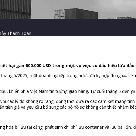
 Bẫy Thanh Toán
hiệt hại gần 600.000 USD trong một vụ việc có dấu hiệu lừa đả
n tháng 5/2025, một doanh nghiệp trong nước đã ký hợp đồng xuất khẩ
đầu, khiến phía Việt Nam tin tưởng giao hàng. Từ cuối tháng 5 đến gi
án với các lý do không rõ ràng, đồng thời đưa ra các cam kết mang tí
ển tiền giả và yêu cầu bổ sung các bộ hồ sơ không cần thiết nhằm kéo 
 hóa bị lưu tại cảng, phát sinh chi phí lưu container và lưu bãi lớn,