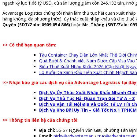
ngạch kỷ lục 1,66 tỷ USD, dù sản lượng giảm còn 246.132 tấn, nhờ 
Advantage Logistics chúng tôi nhận làm thủ tục hải quan xuất nhập 
hàng không, đa phương thức), ủy thác xuất nhập khẩu và cho thuê k
Quyền (SĐT/Zalo: 0909.054.866)
hoặc
Mr. Thắng (SĐT/Zalo: 093
>> Có thể bạn quan tâm:
Tàu Container Chạy Điện Lớn Nhất Thế Giới Chí
Quả Bưởi & Chanh Việt Nam Được Cấp Visa Vào
Biểu Thuế Xuất Nhập Khẩu 2026 (Cập Nhật Ngày
Lô Bưởi Da Xanh Đầu Tiên Xuất Chính Ngạch Sang
>> Nhận báo giá các dịch vụ của Advantage Logistics tại đây
Dịch Vụ Ủy Thác Xuất Nhập Khẩu Nhanh Chón
Dịch Vụ Thủ Tục Hải Quan Trọn Gói Từ A – Z
Dịch Vụ Vận Tải Nội Địa Và Quốc Tế Uy Tín 
Dịch Vụ Kho Bãi Uy Tín – Giá Tốt No.1 TPHCM
>>
Thông tin liên hệ của chúng tôi:
Địa chỉ:
55-57 Nguyễn Văn Giai, phường Tân Đị
Email:
nicky@advantage.vn
/
truc@advantage.vn