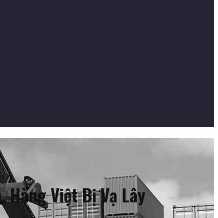
 Hàng Việt Bị Vạ Lây