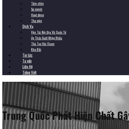
Tầm nhìn
Sứ mệnh
Hoạt động
Thư viện
Dịch Vụ
Vận Tải Nội Địa Và Quốc Tế
Ủy Thác Xuất Nhập Khẩu
Thủ Tục Hải Quan
Kho Bãi
Tin tức
Tư vấn
Liên Hệ
Tiếng Việt
Trung Quốc Phát Hiện Chất Gây