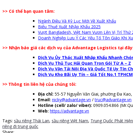
>> Có thể bạn quan tâm:
Ngành Điều Và Kỷ Lục Mới Về Xuất Khẩu
Biểu Thuế Xuất Nhập Khẩu 2025
Vượt Bangladesh, Việt Nam Vươn Lên Vị Trí Thứ
Doanh Nghiệp Lưu Ý Các Yếu Tố Tôn Giáo Khi X
>> Nhận báo giá các dịch vụ của Advantage Logistics tại đây
Dịch Vụ Ủy Thác Xuất Nhập Khẩu Nhanh Chón
Dịch Vụ Thủ Tục Hải Quan Trọn Gói Từ A – Z
Dịch Vụ Vận Tải Nội Địa Và Quốc Tế Uy Tín 
Dịch Vụ Kho Bãi Uy Tín – Giá Tốt No.1 TPHCM
>>
Thông tin liên hệ của chúng tôi:
Địa chỉ:
55-57 Nguyễn Văn Giai, phường Đa Kao,
Email:
nicky@advantage.vn
/
truc@advantage.vn
Hotline (cell/ zalo/ viber):
0909.054.866 (Mr.Quy
Web:
https://advantage.vn
Tags:
sầu riêng Thái Lan
,
sầu riêng Việt Nam
,
Trung Quốc Phát Hiện
riêng đi trung quốc
Share: