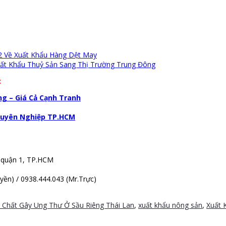
 2 Về Xuất Khẩu Hàng Dệt May
uất Khẩu Thuỷ Sản Sang Thị Trường Trung Đông
:
g – Giá Cả Cạnh Tranh
Chuyên Nghiệp TP.HCM
 quận 1, TP.HCM
ền) / 0938.444.043 (Mr.Trực)
 Chất Gây Ung Thư Ở Sầu Riêng Thái Lan
,
xuất khẩu nông sản
,
Xuất 