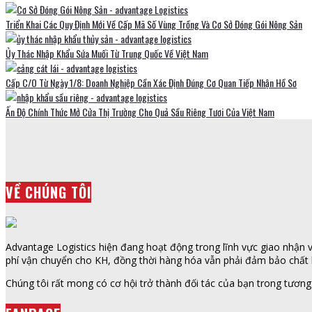
Triển Khai Các Quy Định Mới Về Cấp Mã Số Vùng Trồng Và Cơ Sở Đóng Gói Nông Sản
Ủy Thác Nhập Khẩu Sứa Muối Từ Trung Quốc Về Việt Nam
Cấp C/O Từ Ngày 1/8: Doanh Nghiệp Cần Xác Định Đúng Cơ Quan Tiếp Nhận Hồ Sơ
Ấn Độ Chính Thức Mở Cửa Thị Trường Cho Quả Sầu Riêng Tươi Của Việt Nam
VỀ CHÚNG TÔI
Advantage Logistics hiện đang hoạt động trong lĩnh vực giao nhận vậ
phí vận chuyển cho KH, đồng thời hàng hóa vẫn phải đảm bảo chất l
Chúng tôi rất mong có cơ hội trở thành đối tác của bạn trong tương 