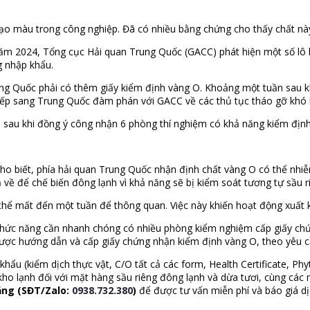
tạo màu trong công nghiệp. Đã có nhiều bằng chứng cho thấy chất này
i năm 2024, Tổng cục Hải quan Trung Quốc (GACC) phát hiện một số lô
g nhập khẩu.
ng Quốc phải có thêm giấy kiểm định vàng O. Khoảng một tuần sau khi
iếp sang Trung Quốc đàm phán với GACC về các thủ tục tháo gỡ khó
, sau khi đồng ý công nhận 6 phòng thí nghiệm có khả năng kiểm định
o biết, phía hải quan Trung Quốc nhận định chất vàng O có thể nhiễ
ề để chế biến đông lạnh vì khả năng sẽ bị kiểm soát tương tự sầu ri
hể mất đến một tuần để thông quan. Việc này khiến hoạt động xuất k
hức năng cần nhanh chóng có nhiều phòng kiểm nghiệm cấp giấy chứn
 được hướng dẫn và cấp giấy chứng nhận kiểm định vàng O, theo yêu 
khẩu (kiểm dịch thực vật, C/O tất cả các form, Health Certificate, P
ho lạnh đối với mặt hàng sầu riêng đông lạnh và dừa tươi, cùng các
ắng (SĐT/Zalo:
0938.732.380
)
để được tư vấn miễn phí và báo giá dị