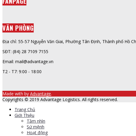
FANPAGE
VĂN PHÒNG
Địa chỉ: 55-57 Nguyễn Văn Giai, Phường Tân Định, Thành phố Hồ Ch
SĐT: (84) 28 7109 7155
Email: mail@advantage.vn
T2 - T7: 9:00 - 18:00
Made with
by
Advantage
.
Copyrights © 2019 Advantage Logistics. All rights reserved.
Trang Chủ
Giới Thiệu
Tầm nhìn
Sứ mệnh
Hoạt động