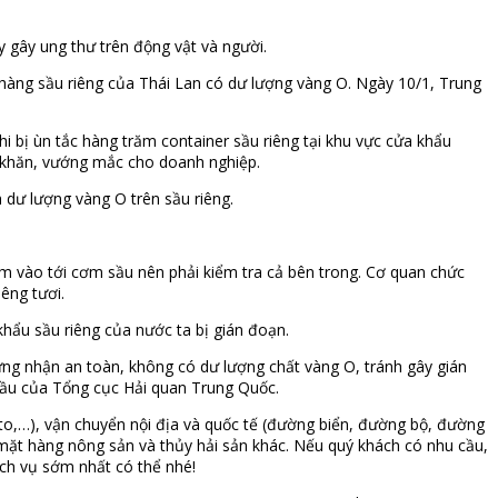
 gây ung thư trên động vật và người.
 hàng sầu riêng của Thái Lan có dư lượng vàng O. Ngày 10/1, Trung
 bị ùn tắc hàng trăm container sầu riêng tại khu vực cửa khẩu
 khăn, vướng mắc cho doanh nghiệp.
 dư lượng vàng O trên sầu riêng.
m vào tới cơm sầu nên phải kiểm tra cả bên trong. Cơ quan chức
êng tươi.
hẩu sầu riêng của nước ta bị gián đoạn.
g nhận an toàn, không có dư lượng chất vàng O, tránh gây gián
cầu của Tổng cục Hải quan Trung Quốc.
hyto,…), vận chuyển nội địa và quốc tế (đường biển, đường bộ, đường
 mặt hàng nông sản và thủy hải sản khác. Nếu quý khách có nhu cầu,
ch vụ sớm nhất có thể nhé!