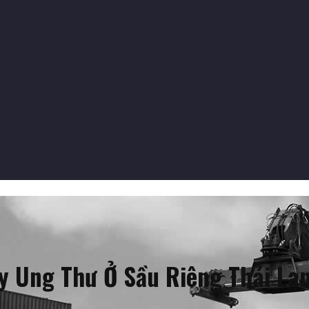
 Ung Thư Ở Sầu Riêng Thái Lan,