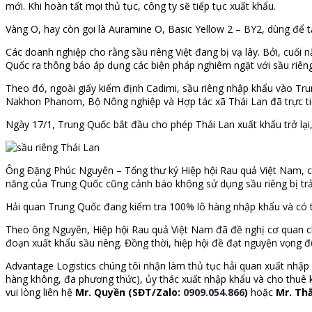
mới. Khi hoàn tất mọi thủ tục, công ty sẽ tiếp tục xuất khẩu.
Vàng O, hay còn gọi là Auramine O, Basic Yellow 2 – BY2, dùng để 
Các doanh nghiệp cho rằng sầu riêng Việt đang bị vạ lây. Bởi, cuố
Quốc ra thông báo áp dụng các biện pháp nghiêm ngặt với sầu riên
Theo đó, ngoài giấy kiểm định Cadimi, sầu riêng nhập khẩu vào Tru
Nakhon Phanom, Bộ Nông nghiệp và Hợp tác xã Thái Lan đã trực t
Ngày 17/1, Trung Quốc bắt đầu cho phép Thái Lan xuất khẩu trở lại
Ông Đặng Phúc Nguyên – Tổng thư ký Hiệp hội Rau quả Việt Nam, ch
năng của Trung Quốc cũng cảnh báo không sử dụng sầu riêng bị trả v
Hải quan Trung Quốc đang kiểm tra 100% lô hàng nhập khẩu và có t
Theo ông Nguyên, Hiệp hội Rau quả Việt Nam đã đề nghị cơ quan c
đoạn xuất khẩu sầu riêng. Đồng thời, hiệp hội đề đạt nguyện vọng
Advantage Logistics chúng tôi nhận làm thủ tục hải quan xuất nhập 
hàng không, đa phương thức), ủy thác xuất nhập khẩu và cho thuê k
vui lòng liên hệ
Mr. Quyền (SĐT/Zalo:
0909.054.866
)
hoặc
Mr. Th