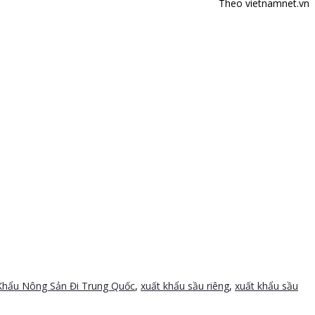
Theo vietnamnet.vn
Khẩu Nông Sản Đi Trung Quốc
,
xuất khẩu sầu riêng
,
xuất khẩu sầu