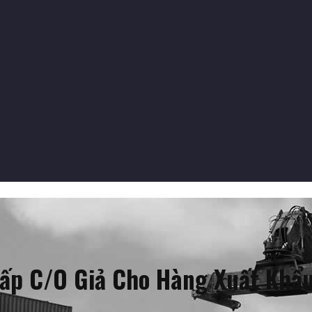
ấp C/O Giả Cho Hàng Xuất Khẩu