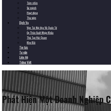
Tầm nhìn
Sứ mệnh
Hoạt động
Thư viện
Dịch Vụ
Vận Tải Nội Địa Và Quốc Tế
Ủy Thác Xuất Nhập Khẩu
Thủ Tục Hải Quan
Kho Bãi
Tin tức
Tư vấn
Liên Hệ
Tiếng Việt
Phát Hiện Một Doanh Nghiệp C