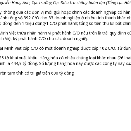
guyễn Hùng Anh, Cục trưởng Cục Điều tra chống buôn lậu (Tổng cục Hải
ay, thông qua các đơn vị môi giới hoặc chính các doanh nghiệp có hà
 hành tổng số 392 C/O cho 33 doanh nghiệp ở nhiều tỉnh thành khác 
 đồng đến 1 triệu đồng/1 C/O phát hành; tổng số tiền thu lợi bất chí
inh Việt thừa nhận hành vi phát hành C/O nêu trên là trái quy định củ
h Việt ký phát hành C/O cho các doanh nghiệp.
i Minh Việt cấp C/O có một doanh nghiệp được cấp 102 C/O, sử dụng c
 tờ khai xuất khẩu. Hàng hóa có nhiều chủng loại khác nhau (26 loại)
tính là 444,9 tỷ đồng. Số lượng hàng hóa này được các công ty này xuấ
ên tạm tính có trị giá trên 600 tỷ đồng.