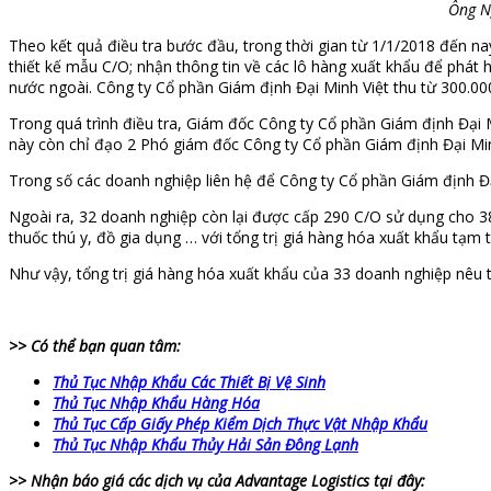
Ông N
Theo kết quả điều tra bước đầu, trong thời gian từ 1/1/2018 đến n
thiết kế mẫu C/O; nhận thông tin về các lô hàng xuất khẩu để phát
nước ngoài. Công ty Cổ phần Giám định Đại Minh Việt thu từ 300.000
Trong quá trình điều tra, Giám đốc Công ty Cổ phần Giám định Đại M
này còn chỉ đạo 2 Phó giám đốc Công ty Cổ phần Giám định Đại Min
Trong số các doanh nghiệp liên hệ để Công ty Cổ phần Giám định Đạ
Ngoài ra, 32 doanh nghiệp còn lại được cấp 290 C/O sử dụng cho 385
thuốc thú y, đồ gia dụng … với tổng trị giá hàng hóa xuất khẩu tạm 
Như vậy, tổng trị giá hàng hóa xuất khẩu của 33 doanh nghiệp nêu tr
>> Có thể bạn quan tâm:
Thủ Tục Nhập Khẩu Các Thiết Bị Vệ Sinh
Thủ Tục Nhập Khẩu Hàng Hóa
Thủ Tục Cấp Giấy Phép Kiểm Dịch Thực Vật Nhập Khẩu
Thủ Tục Nhập Khẩu Thủy Hải Sản Đông Lạnh
>> Nhận báo giá các dịch vụ của Advantage Logistics tại đây: