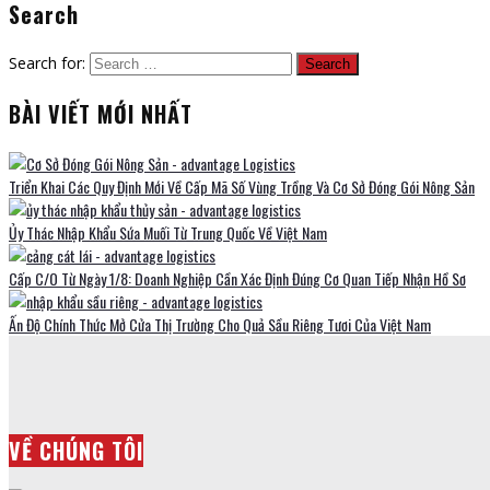
Search
Search for:
BÀI VIẾT MỚI NHẤT
Triển Khai Các Quy Định Mới Về Cấp Mã Số Vùng Trồng Và Cơ Sở Đóng Gói Nông Sản
Ủy Thác Nhập Khẩu Sứa Muối Từ Trung Quốc Về Việt Nam
Cấp C/O Từ Ngày 1/8: Doanh Nghiệp Cần Xác Định Đúng Cơ Quan Tiếp Nhận Hồ Sơ
Ấn Độ Chính Thức Mở Cửa Thị Trường Cho Quả Sầu Riêng Tươi Của Việt Nam
VỀ CHÚNG TÔI