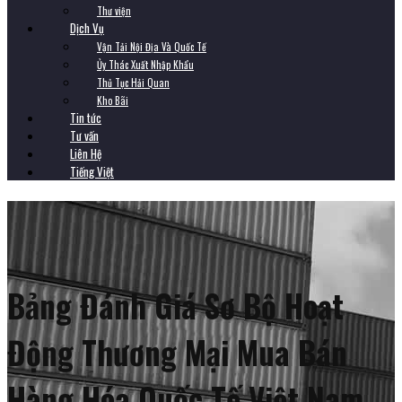
Thư viện
Dịch Vụ
Vận Tải Nội Địa Và Quốc Tế
Ủy Thác Xuất Nhập Khẩu
Thủ Tục Hải Quan
Kho Bãi
Tin tức
Tư vấn
Liên Hệ
Tiếng Việt
Bảng Đánh Giá Sơ Bộ Hoạt
Động Thương Mại Mua Bán
Hàng Hóa Quốc Tế Việt Nam