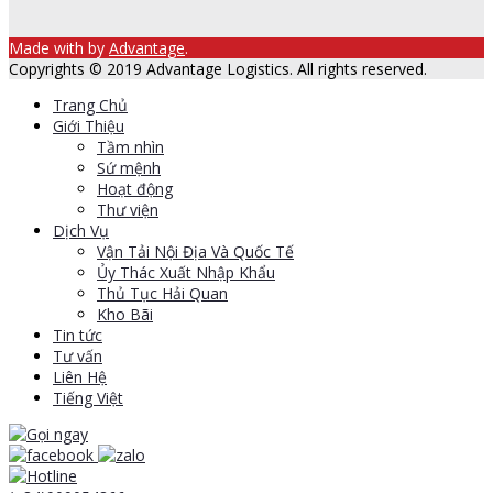
Made with
by
Advantage
.
Copyrights © 2019 Advantage Logistics. All rights reserved.
Trang Chủ
Giới Thiệu
Tầm nhìn
Sứ mệnh
Hoạt động
Thư viện
Dịch Vụ
Vận Tải Nội Địa Và Quốc Tế
Ủy Thác Xuất Nhập Khẩu
Thủ Tục Hải Quan
Kho Bãi
Tin tức
Tư vấn
Liên Hệ
Tiếng Việt