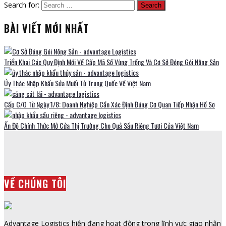
Search for:
BÀI VIẾT MỚI NHẤT
Triển Khai Các Quy Định Mới Về Cấp Mã Số Vùng Trồng Và Cơ Sở Đóng Gói Nông Sản
Ủy Thác Nhập Khẩu Sứa Muối Từ Trung Quốc Về Việt Nam
Cấp C/O Từ Ngày 1/8: Doanh Nghiệp Cần Xác Định Đúng Cơ Quan Tiếp Nhận Hồ Sơ
Ấn Độ Chính Thức Mở Cửa Thị Trường Cho Quả Sầu Riêng Tươi Của Việt Nam
VỀ CHÚNG TÔI
Advantage Logistics hiện đang hoạt động trong lĩnh vực giao nhận