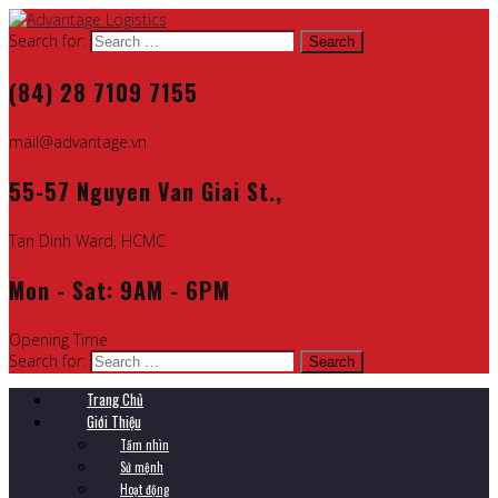
Search for:
(84) 28 7109 7155
mail@advantage.vn
55-57 Nguyen Van Giai St.,
Tan Dinh Ward, HCMC
Mon - Sat: 9AM - 6PM
Opening Time
Search for:
Trang Chủ
Giới Thiệu
Tầm nhìn
Sứ mệnh
Hoạt động