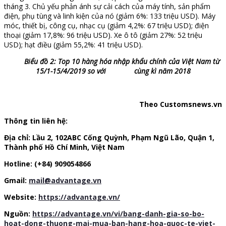
tháng 3. Chủ yếu phản ánh sự cải cách của máy tính, sản phẩm
điện, phụ tùng và linh kiện của nó (giảm 6%: 133 triệu USD). Máy
móc, thiết bị, công cụ, nhạc cụ (giảm 4,2%: 67 triệu USD); điện
thoại (giảm 17,8%: 96 triệu USD). Xe ô tô (giảm 27%: 52 triệu
USD); hạt điều (giảm 55,2%: 41 triệu USD).
Biểu đồ 2: Top 10 hàng hóa nhập khẩu chính của Việt Nam từ
15/1-15/4/2019 so với cùng kì năm 2018
Theo Customsnews.vn
Thông tin liên hệ:
Địa chỉ: Lầu 2, 102ABC Cống Quỳnh, Phạm Ngũ Lão, Quận 1,
Thành phố Hồ Chí Minh, Việt Nam
Hotline: (+84) 909054866
Gmail:
mail@advantage.vn
Website:
https://advantage.vn/
Nguồn:
https://advantage.vn/vi/bang-danh-gia-so-bo-
hoat-dong-thuong-mai-mua-ban-hang-hoa-quoc-te-viet-