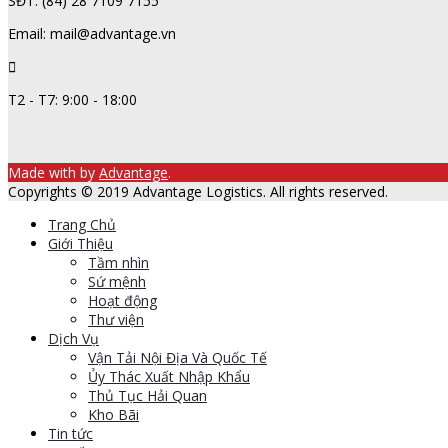
SĐT: (84) 28 7109 7155
Email: mail@advantage.vn
T2 - T7: 9:00 - 18:00
Made with
by
Advantage
.
Copyrights © 2019 Advantage Logistics. All rights reserved.
Trang Chủ
Giới Thiệu
Tầm nhìn
Sứ mệnh
Hoạt động
Thư viện
Dịch Vụ
Vận Tải Nội Địa Và Quốc Tế
Ủy Thác Xuất Nhập Khẩu
Thủ Tục Hải Quan
Kho Bãi
Tin tức