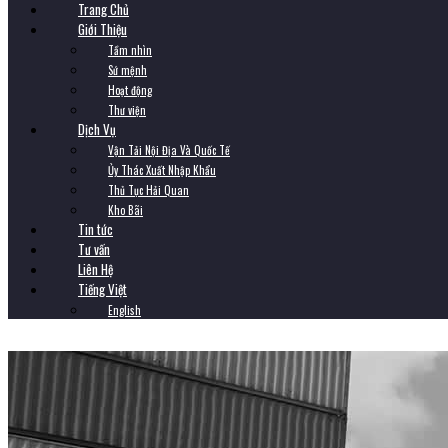
Trang Chủ
Giới Thiệu
Tầm nhìn
Sứ mệnh
Hoạt động
Thư viện
Dịch Vụ
Vận Tải Nội Địa Và Quốc Tế
Ủy Thác Xuất Nhập Khẩu
Thủ Tục Hải Quan
Kho Bãi
Tin tức
Tư vấn
Liên Hệ
Tiếng Việt
English