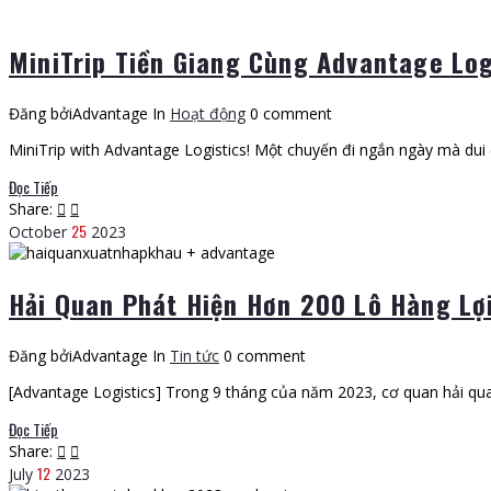
MiniTrip Tiền Giang Cùng Advantage Log
Đăng bởiAdvantage
In
Hoạt động
0 comment
MiniTrip with Advantage Logistics! Một chuyến đi ngắn ngày mà dui 
Đọc Tiếp
Share:
25
October
2023
Hải Quan Phát Hiện Hơn 200 Lô Hàng L
Đăng bởiAdvantage
In
Tin tức
0 comment
[Advantage Logistics] Trong 9 tháng của năm 2023, cơ quan hải qua
Đọc Tiếp
Share:
12
July
2023