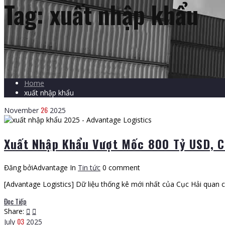
Tag:
xuất nhập khẩu
Home
xuất nhập khẩu
26
November
2025
Xuất Nhập Khẩu Vượt Mốc 800 Tỷ USD, C
Đăng bởiAdvantage
In
Tin tức
0 comment
[Advantage Logistics] Dữ liệu thống kê mới nhất của Cục Hải quan c
Đọc Tiếp
Share:
03
July
2025