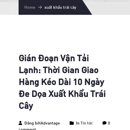
Home
xuất khẩu trái cây
May
29
2026
Gián Đoạn Vận Tải
Lạnh: Thời Gian Giao
Hàng Kéo Dài 10 Ngày
Đe Dọa Xuất Khẩu Trái
Cây
Đăng bởiAdvantage
In
Tin tức
0
comment