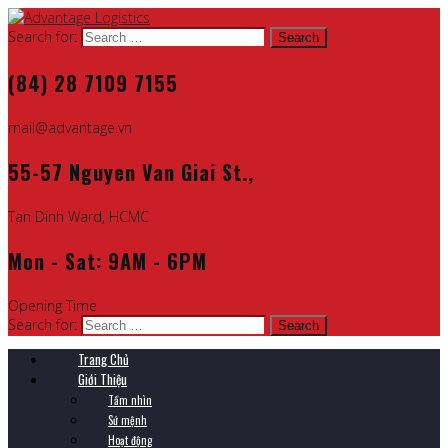
Search for:
(84) 28 7109 7155
mail@advantage.vn
55-57 Nguyen Van Giai St.,
Tan Dinh Ward, HCMC
Mon - Sat: 9AM - 6PM
Opening Time
Search for:
Trang Chủ
Giới Thiệu
Tầm nhìn
Sứ mệnh
Hoạt động