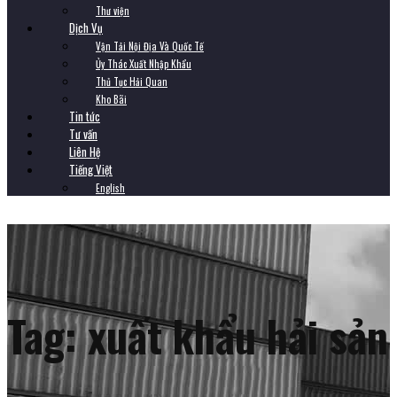
Thư viện
Dịch Vụ
Vận Tải Nội Địa Và Quốc Tế
Ủy Thác Xuất Nhập Khẩu
Thủ Tục Hải Quan
Kho Bãi
Tin tức
Tư vấn
Liên Hệ
Tiếng Việt
English
Tag:
xuất khẩu hải sản