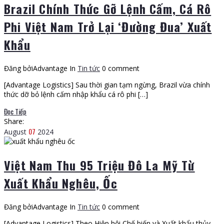
Brazil Chính Thức Gỡ Lệnh Cấm, Cá Rô
Phi Việt Nam Trở Lại ‘Đường Đua’ Xuất
Khẩu
Đăng bởiAdvantage
In
Tin tức
0 comment
[Advantage Logistics] Sau thời gian tạm ngừng, Brazil vừa chính
thức dỡ bỏ lệnh cấm nhập khẩu cá rô phi […]
Đọc Tiếp
Share:
07
August
2024
Việt Nam Thu 95 Triệu Đô La Mỹ Từ
Xuất Khẩu Nghêu, Ốc
Đăng bởiAdvantage
In
Tin tức
0 comment
[Advantage Logistics] Theo Hiệp hội Chế biến và Xuất khẩu thủy