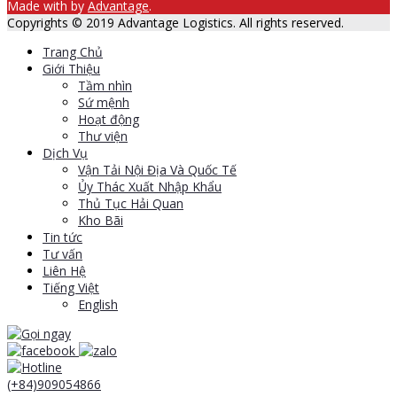
Made with
by
Advantage
.
Copyrights © 2019 Advantage Logistics. All rights reserved.
Trang Chủ
Giới Thiệu
Tầm nhìn
Sứ mệnh
Hoạt động
Thư viện
Dịch Vụ
Vận Tải Nội Địa Và Quốc Tế
Ủy Thác Xuất Nhập Khẩu
Thủ Tục Hải Quan
Kho Bãi
Tin tức
Tư vấn
Liên Hệ
Tiếng Việt
English
(+84)909054866