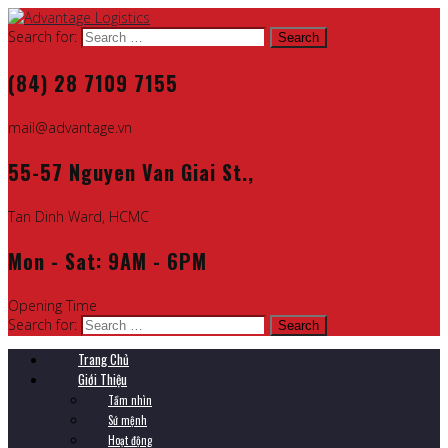
Search for:
(84) 28 7109 7155
mail@advantage.vn
55-57 Nguyen Van Giai St.,
Tan Dinh Ward, HCMC
Mon - Sat: 9AM - 6PM
Opening Time
Search for:
Trang Chủ
Giới Thiệu
Tầm nhìn
Sứ mệnh
Hoạt động