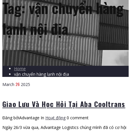
Tag:
vận chuyển hàng
lạnh nội địa
Home
vận chuyển hàng lạnh nội địa
26
March
2025
Giao Lưu Và Học Hỏi Tại Aba Cooltrans
Đăng bởiAdvantage
In
Hoạt động
0 comment
Ngày 26/3 vừa qua, Advantage Logistics chúng mình đã có cơ hội