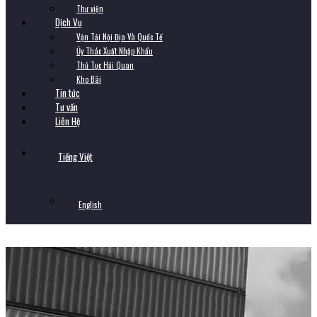
Thư viện
Dịch Vụ
Vận Tải Nội Địa Và Quốc Tế
Ủy Thác Xuất Nhập Khẩu
Thủ Tục Hải Quan
Kho Bãi
Tin tức
Tư vấn
Liên Hệ
Tiếng Việt
English