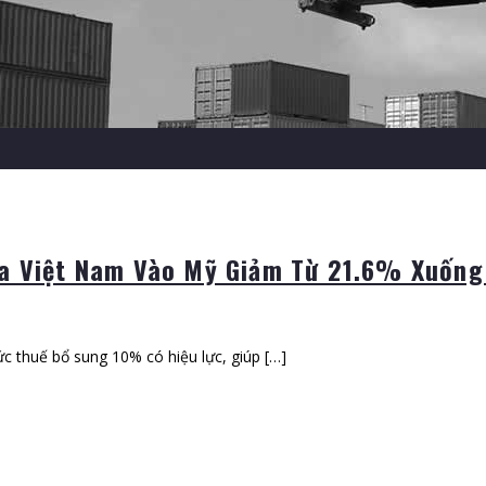
óa Việt Nam Vào Mỹ Giảm Từ 21.6% Xuốn
c thuế bổ sung 10% có hiệu lực, giúp […]