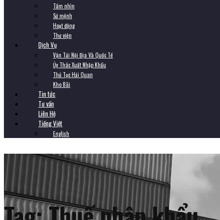
Tầm nhìn
Sứ mệnh
Hoạt động
Thư viện
Dịch Vụ
Vận Tải Nội Địa Và Quốc Tế
Ủy Thác Xuất Nhập Khẩu
Thủ Tục Hải Quan
Kho Bãi
Tin tức
Tư vấn
Liên Hệ
Tiếng Việt
English
Tag:
Thuế nhập khẩu