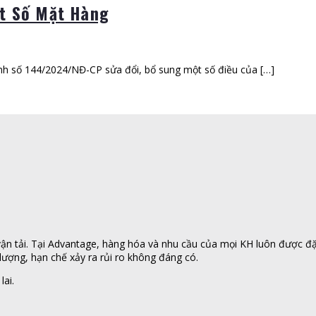
ột Số Mặt Hàng
nh số 144/2024/NĐ-CP sửa đổi, bổ sung một số điều của […]
n tải. Tại Advantage, hàng hóa và nhu cầu của mọi KH luôn được đặt l
ượng, hạn chế xảy ra rủi ro không đáng có.
lai.