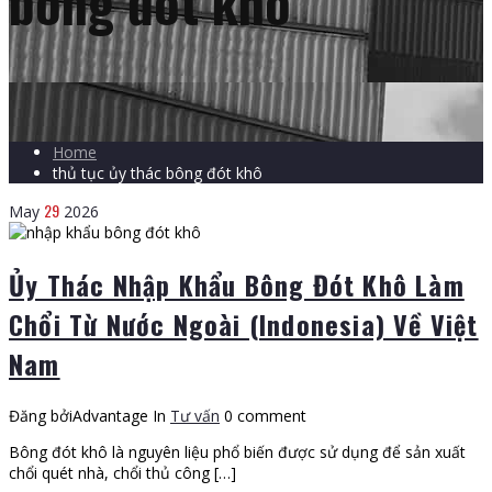
bông đót khô
Home
thủ tục ủy thác bông đót khô
29
May
2026
Ủy Thác Nhập Khẩu Bông Đót Khô Làm
Chổi Từ Nước Ngoài (Indonesia) Về Việt
Nam
Đăng bởiAdvantage
In
Tư vấn
0 comment
Bông đót khô là nguyên liệu phổ biến được sử dụng để sản xuất
chổi quét nhà, chổi thủ công […]