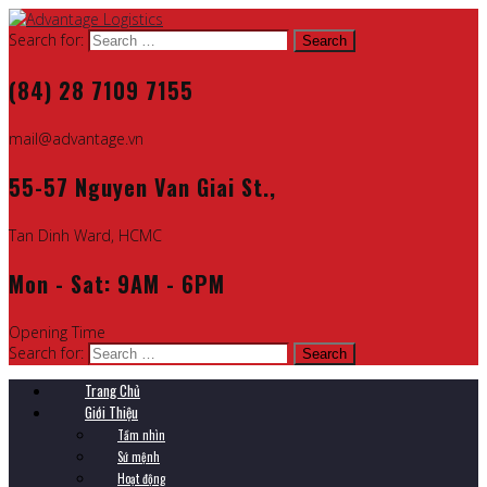
Search for:
(84) 28 7109 7155
mail@advantage.vn
55-57 Nguyen Van Giai St.,
Tan Dinh Ward, HCMC
Mon - Sat: 9AM - 6PM
Opening Time
Search for:
Trang Chủ
Giới Thiệu
Tầm nhìn
Sứ mệnh
Hoạt động