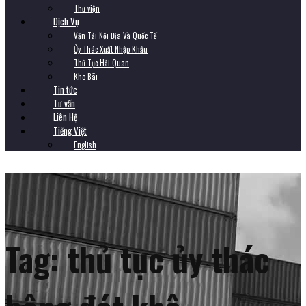
Thư viện
Dịch Vụ
Vận Tải Nội Địa Và Quốc Tế
Ủy Thác Xuất Nhập Khẩu
Thủ Tục Hải Quan
Kho Bãi
Tin tức
Tư vấn
Liên Hệ
Tiếng Việt
English
Tag:
thủ tục ủy thác