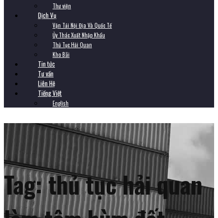
Thư viện
Dịch Vụ
Vận Tải Nội Địa Và Quốc Tế
Ủy Thác Xuất Nhập Khẩu
Thủ Tục Hải Quan
Kho Bãi
Tin tức
Tư vấn
Liên Hệ
Tiếng Việt
English
Tag:
thủ tục hải quan