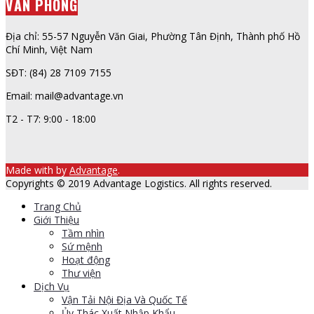
VĂN PHÒNG
Địa chỉ: 55-57 Nguyễn Văn Giai, Phường Tân Định, Thành phố Hồ
Chí Minh, Việt Nam
SĐT: (84) 28 7109 7155
Email: mail@advantage.vn
T2 - T7: 9:00 - 18:00
Made with
by
Advantage
.
Copyrights © 2019 Advantage Logistics. All rights reserved.
Trang Chủ
Giới Thiệu
Tầm nhìn
Sứ mệnh
Hoạt động
Thư viện
Dịch Vụ
Vận Tải Nội Địa Và Quốc Tế
Ủy Thác Xuất Nhập Khẩu