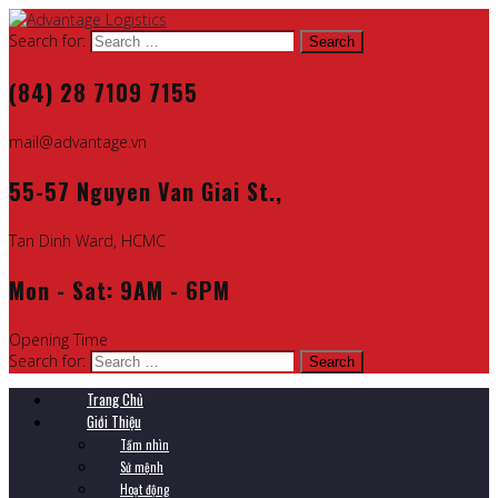
Search for:
(84) 28 7109 7155
mail@advantage.vn
55-57 Nguyen Van Giai St.,
Tan Dinh Ward, HCMC
Mon - Sat: 9AM - 6PM
Opening Time
Search for:
Trang Chủ
Giới Thiệu
Tầm nhìn
Sứ mệnh
Hoạt động