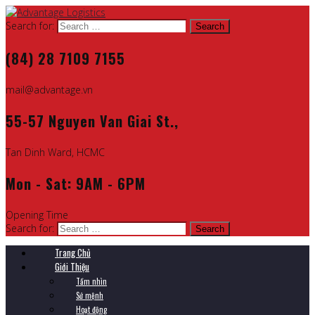
Search for:
(84) 28 7109 7155
mail@advantage.vn
55-57 Nguyen Van Giai St.,
Tan Dinh Ward, HCMC
Mon - Sat: 9AM - 6PM
Opening Time
Search for:
Trang Chủ
Giới Thiệu
Tầm nhìn
Sứ mệnh
Hoạt động