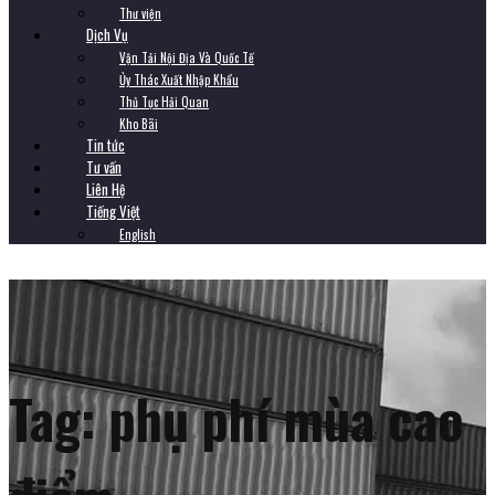
Thư viện
Dịch Vụ
Vận Tải Nội Địa Và Quốc Tế
Ủy Thác Xuất Nhập Khẩu
Thủ Tục Hải Quan
Kho Bãi
Tin tức
Tư vấn
Liên Hệ
Tiếng Việt
English
Tag:
phụ phí mùa cao