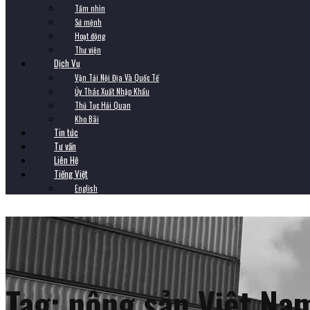
Tầm nhìn
Sứ mệnh
Hoạt động
Thư viện
Dịch Vụ
Vận Tải Nội Địa Và Quốc Tế
Ủy Thác Xuất Nhập Khẩu
Thủ Tục Hải Quan
Kho Bãi
Tin tức
Tư vấn
Liên Hệ
Tiếng Việt
English
Tag:
nông sản Việt Na