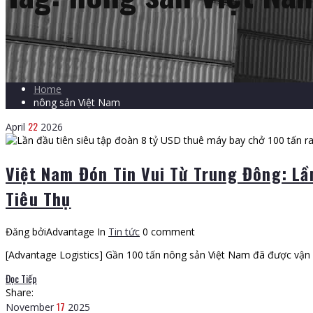
Home
nông sản Việt Nam
22
April
2026
Việt Nam Đón Tin Vui Từ Trung Đông: L
Tiêu Thụ
Đăng bởiAdvantage
In
Tin tức
0 comment
[Advantage Logistics] Gần 100 tấn nông sản Việt Nam đã được vận
Đọc Tiếp
Share:
17
November
2025