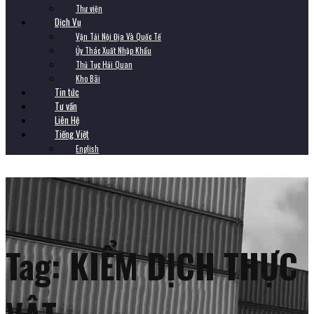
Thư viện
Dịch Vụ
Vận Tải Nội Địa Và Quốc Tế
Ủy Thác Xuất Nhập Khẩu
Thủ Tục Hải Quan
Kho Bãi
Tin tức
Tư vấn
Liên Hệ
Tiếng Việt
English
Tag:
KIỂM DỊCH THỰC