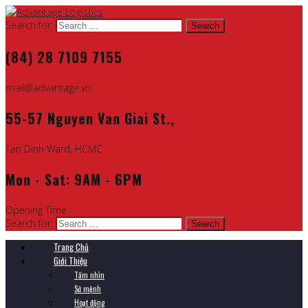
Search for:
(84) 28 7109 7155
mail@advantage.vn
55-57 Nguyen Van Giai St.,
Tan Dinh Ward, HCMC
Mon - Sat: 9AM - 6PM
Opening Time
Search for:
Trang Chủ
Giới Thiệu
Tầm nhìn
Sứ mệnh
Hoạt động