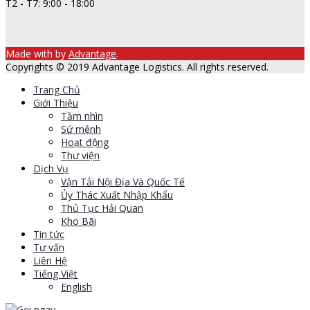
T2 - T7: 9:00 - 18:00
Made with
by
Advantage
.
Copyrights © 2019 Advantage Logistics. All rights reserved.
Trang Chủ
Giới Thiệu
Tầm nhìn
Sứ mệnh
Hoạt động
Thư viện
Dịch Vụ
Vận Tải Nội Địa Và Quốc Tế
Ủy Thác Xuất Nhập Khẩu
Thủ Tục Hải Quan
Kho Bãi
Tin tức
Tư vấn
Liên Hệ
Tiếng Việt
English