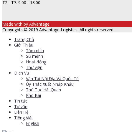
T2 - T7: 9:00 - 18:00
Made with
by
Advantage
.
Copyrights © 2019 Advantage Logistics. All rights reserved.
Trang Chủ
Giới Thiệu
Tầm nhìn
Sứ mệnh
Hoạt động
Thư viện
Dịch Vụ
Vận Tải Nội Địa Và Quốc Tế
Ủy Thác Xuất Nhập Khẩu
Thủ Tục Hải Quan
Kho Bãi
Tin tức
Tư vấn
Liên Hệ
Tiếng Việt
English