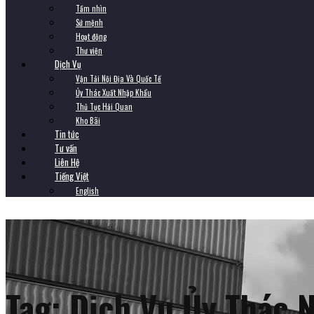
Tầm nhìn
Sứ mệnh
Hoạt động
Thư viện
Dịch Vụ
Vận Tải Nội Địa Và Quốc Tế
Ủy Thác Xuất Nhập Khẩu
Thủ Tục Hải Quan
Kho Bãi
Tin tức
Tư vấn
Liên Hệ
Tiếng Việt
English
Tag:
Dịch Vụ Ủy Thác 