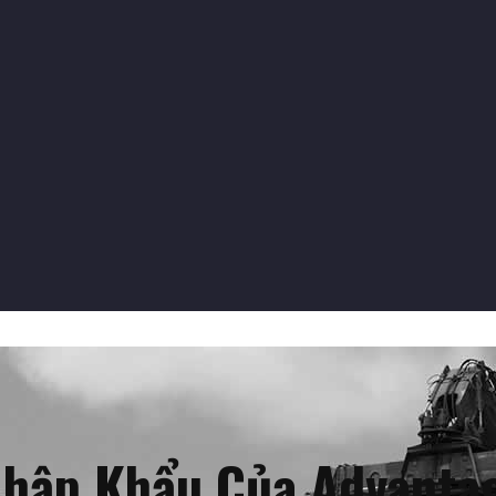
Nhập Khẩu Của Advantag