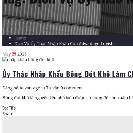
Home
Dịch Vụ Ủy Thác Nhập Khẩu Của Advantage Logistics
29
May
2026
Ủy Thác Nhập Khẩu Bông Đót Khô Làm Ch
Đăng bởiAdvantage
In
Tư vấn
0 comment
Bông đót khô là nguyên liệu phổ biến được sử dụng để sản xuất chổ
Đọc Tiếp
Share: