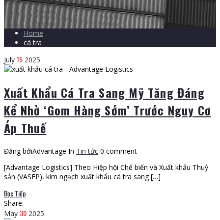
Home
cá tra
15
July
2025
Xuất Khẩu Cá Tra Sang Mỹ Tăng Đáng
Kể Nhờ ‘Gom Hàng Sớm’ Trước Nguy Cơ
Áp Thuế
Đăng bởiAdvantage
In
Tin tức
0 comment
[Advantage Logistics] Theo Hiệp hội Chế biến và Xuất khẩu Thuỷ
sản (VASEP), kim ngạch xuất khẩu cá tra sang […]
Đọc Tiếp
Share:
30
May
2025