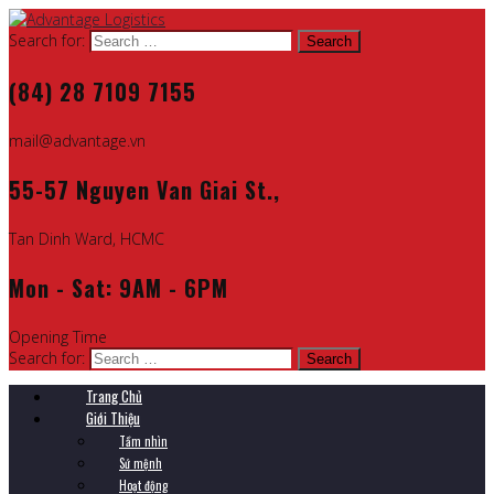
Search for:
(84) 28 7109 7155
mail@advantage.vn
55-57 Nguyen Van Giai St.,
Tan Dinh Ward, HCMC
Mon - Sat: 9AM - 6PM
Opening Time
Search for:
Trang Chủ
Giới Thiệu
Tầm nhìn
Sứ mệnh
Hoạt động