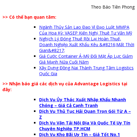
Theo Báo Tiền Phong
>> Có thể bạn quan tâm:
Ngành Thủy Sản Lao Đao Vì Đạo Luật MMPA
Của Hoa Kỳ: VASEP Kiến Nghị Thuê Tư Vấn Mỹ
Nghịch Lý Đóng Thuế Rồi Lại Hoàn Thuế,
Doanh Nghiệp Xuất Khẩu Kêu &#8216;Mất Thời
Gian&#8217;
Giá Cước Container Á-Mỹ Đối Mặt Áp Lực Giảm
Giá Mạnh Nửa Cuối Năm
Xây Dựng Đồng Nai Thành Trung Tâm Logistics
Quốc Gia
>> Nhận báo giá các dịch vụ của Advantage Logistics tại
đây:
Dịch Vụ Ủy Thác Xuất Nhập Khẩu Nhanh
Chóng – Giá Cả Cạnh Tranh
Dịch Vụ Thủ Tục Hải Quan Trọn Gói Từ A –
Z
Dịch Vụ Vận Tải Nội Địa Và Quốc Tế Uy Tín
Chuyên Nghiệp TP.HCM
Dịch Vụ Kho Bãi Uy Tín – Giá Tốt No.1