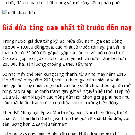
cơ hội, đầu tư bao bì, chất lượng và mở rộng kênh phân phối.
Giá dừa tăng cao nhất từ trước đến nay
Trong nước, giá dừa tăng kỷ lục. Nửa đầu năm, giá dao động
18.500 – 19.000 đồng/quả, cao nhất từ trước tới nay; giá bán lẻ
loại một tới 25.000 đồng/quả, gấp sáu lần so với bốn năm trước.
Giá cao giúp nông dân có lãi lớn, diện tích cả nước tăng lên hơn
200.000 ha, sản lượng khoảng 2 triệu tấn/năm.
Số nhà máy chế biến cũng tăng nhanh, từ 8 nhà máy năm 2015
lên 45 nhà máy năm 2024, với sự tham gia của nhiều doanh
nghiệp lớn. Tuy nhiên, diện tích và năng suất chưa theo kịp đà mở
rộng, tạo ra áp lực cạnh tranh gay gắt về nguyên liệu thô. Hiệp hội
Dừa Việt Nam khuyến cáo nông dân nên chọn giống phù hợp nhu
cầu xuất khẩu, tránh rủi ro dư thừa khi thị trường biến động.
Theo Bộ Nông nghiệp và Môi trường, Việt Nam hiện đứng thứ 4
châu Á – Thái Bình Dương và thứ 5 thế giới về xuất khẩu dừa, với
sản lượng hơn 2,28 triệu tấn/năm.
Hiện tại, 225 quốc gia có nhu cầu nhập khẩu dừa, nhưng chỉ 179