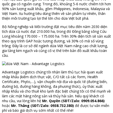
quốc gia có nguồn cung. Trong đó, khoảng 5-6 nước chiếm tới hơn
90% sản lượng xuất khẩu, gồm Philippines, Indonesia, Malaysia và
Việt Nam. Xu hướng tiêu dùng thiên về sản phẩm tự nhiên, thân
thiện môi trường tạo lợi thế lớn cho dừa Việt bứt phá.
Bộ Nông nghiệp và Môi trường đặt mục tiêu đến năm 2030 diện
tích dừa cả nước đạt 210.000 ha, trong đó Đồng bằng sông Cửu
Long khoảng 170.000 – 175.000 ha. Trên 30% diện tích sẽ sản xuất
theo quy trình GAP hoặc tương đương, và 30% có mã số vùng
trồng. Đây là cơ sở để ngành dừa Việt Nam nâng cao chất lượng,
gia tăng kim ngạch và củng cố vị thế trên bản đồ xuất khẩu toàn
cầu.
Advantage Logistics chúng tôi nhận làm thủ tục hải quan xuất
nhập khẩu (kiểm dịch thực vật, C/O tất cả các form, Health
Certificate, Phyto,…), vận chuyển nội địa và quốc tế (đường biển,
đường bộ, đường hàng không, đa phương thức), ủy thác xuất
nhập khẩu và cho thuê kho lạnh đặc biệt chúng tôi có thế mạnh về
làm các mặt hàng nông sản và thủy hải sản. Nếu quý khách có
nhu cầu, vui lòng liên hệ
Mr. Quyền (SĐT/Zalo: 0909.054.866)
hoặc
Mr. Thắng (SĐT/Zalo: 0938.732.380)
để được tư vấn miễn
phí và báo giá dịch vụ sớm nhất có thể nhé!