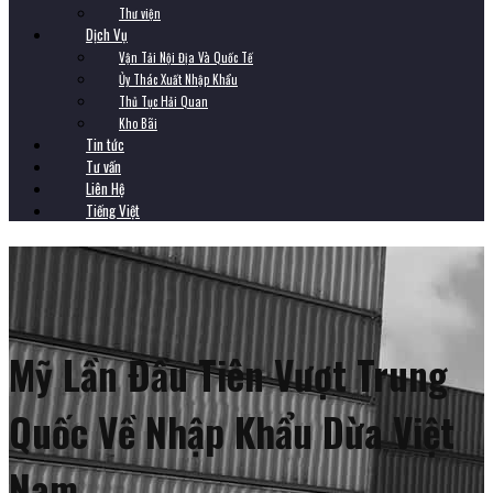
Thư viện
Dịch Vụ
Vận Tải Nội Địa Và Quốc Tế
Ủy Thác Xuất Nhập Khẩu
Thủ Tục Hải Quan
Kho Bãi
Tin tức
Tư vấn
Liên Hệ
Tiếng Việt
Mỹ Lần Đầu Tiên Vượt Trung
Quốc Về Nhập Khẩu Dừa Việt
Nam