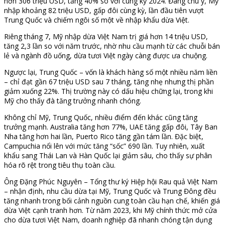
hơn 306 triệu USD, tăng 40% so với cùng kỳ 2024. Đáng chú ý, Mỹ
nhập khoảng 82 triệu USD, gấp đôi cùng kỳ, lần đầu tiên vượt
Trung Quốc và chiếm ngôi số một về nhập khẩu dừa Việt.
Riêng tháng 7, Mỹ nhập dừa Việt Nam trị giá hơn 14 triệu USD,
tăng 2,3 lần so với năm trước, nhờ nhu cầu mạnh từ các chuỗi bán
lẻ và ngành đồ uống, dừa tươi Việt ngày càng được ưa chuộng.
Ngược lại, Trung Quốc – vốn là khách hàng số một nhiều năm liền
– chỉ đạt gần 67 triệu USD sau 7 tháng, tăng nhẹ nhưng thị phần
giảm xuống 22%. Thị trường này có dấu hiệu chững lại, trong khi
Mỹ cho thấy đà tăng trưởng nhanh chóng.
Không chỉ Mỹ, Trung Quốc, nhiều điểm đến khác cũng tăng
trưởng mạnh. Australia tăng hơn 77%, UAE tăng gấp đôi, Tây Ban
Nha tăng hơn hai lần, Puerto Rico tăng gần tám lần. Đặc biệt,
Campuchia nổi lên với mức tăng “sốc” 690 lần. Tuy nhiên, xuất
khẩu sang Thái Lan và Hàn Quốc lại giảm sâu, cho thấy sự phân
hóa rõ rệt trong tiêu thụ toàn cầu.
Ông Đặng Phúc Nguyên – Tổng thư ký Hiệp hội Rau quả Việt Nam
– nhận định, nhu cầu dừa tại Mỹ, Trung Quốc và Trung Đông đều
tăng nhanh trong bối cảnh nguồn cung toàn cầu hạn chế, khiến giá
dừa Việt cạnh tranh hơn. Từ năm 2023, khi Mỹ chính thức mở cửa
cho dừa tươi Việt Nam, doanh nghiệp đã nhanh chóng tận dụng