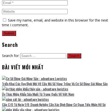
Save my name, email, and website in this browser for the next
time I comment.
Search
Search for:
BÀI VIẾT MỚI NHẤT
Triển Khai Các Quy Định Mới Về Cấp Mã Số Vùng Trồng Và Cơ Sở Đóng Gói Nông Sản
Ủy Thác Nhập Khẩu Sứa Muối Từ Trung Quốc Về Việt Nam
Cấp C/O Từ Ngày 1/8: Doanh Nghiệp Cần Xác Định Đúng Cơ Quan Tiếp Nhận Hồ Sơ