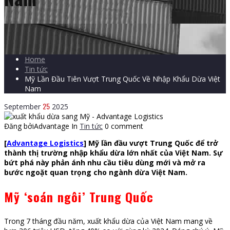
Home
Tin tức
Mỹ Lần Đầu Tiên Vượt Trung Quốc Về Nhập Khẩu Dừa Việt
Nam
25
September
2025
Đăng bởiAdvantage
In
Tin tức
0 comment
[
Advantage Logistics
] Mỹ lần đầu vượt Trung Quốc để trở
thành thị trường nhập khẩu dừa lớn nhất của Việt Nam. Sự
bứt phá này phản ánh nhu cầu tiêu dùng mới và mở ra
bước ngoặt quan trọng cho ngành dừa Việt Nam.
Mỹ ‘soán ngôi’ Trung Quốc
Trong 7 tháng đầu năm, xuất khẩu dừa của Việt Nam mang về