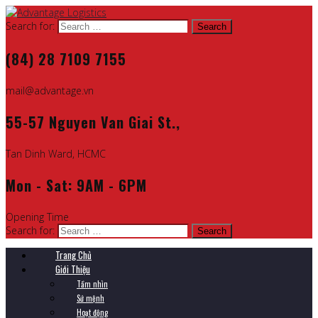
Search for:
(84) 28 7109 7155
mail@advantage.vn
55-57 Nguyen Van Giai St.,
Tan Dinh Ward, HCMC
Mon - Sat: 9AM - 6PM
Opening Time
Search for:
Trang Chủ
Giới Thiệu
Tầm nhìn
Sứ mệnh
Hoạt động