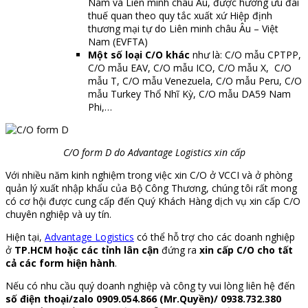
Nam và Liên minh châu Âu, được hưởng ưu đãi
thuế quan theo quy tắc xuất xứ Hiệp định
thương mại tự do Liên minh châu Âu – Việt
Nam (EVFTA)
Một số loại C/O khác
như là: C/O mẫu CPTPP,
C/O mẫu EAV, C/O mẫu ICO, C/O mẫu X, C/O
mẫu T, C/O mẫu Venezuela, C/O mẫu Peru, C/O
mẫu Turkey Thổ Nhĩ Kỳ, C/O mẫu DA59 Nam
Phi,…
C/O form D do Advantage Logistics xin cấp
Với nhiều năm kinh nghiệm trong việc xin C/O ở VCCI và ở phòng
quản lý xuất nhập khẩu của Bộ Công Thương, chúng tôi rất mong
có cơ hội được cung cấp đến Quý Khách Hàng dịch vụ xin cấp C/O
chuyên nghiệp và uy tín.
Hiện tại,
Advantage Logistics
có thể hỗ trợ cho các doanh nghiệp
ở
TP.HCM hoặc các tỉnh lân cận
đứng ra
xin cấp C/O cho tất
cả các form hiện hành
.
Nếu có nhu cầu quý doanh nghiệp và công ty vui lòng liên hệ đến
số điện thoại/zalo 0909.054.866 (Mr.Quyền)/ 0938.732.380