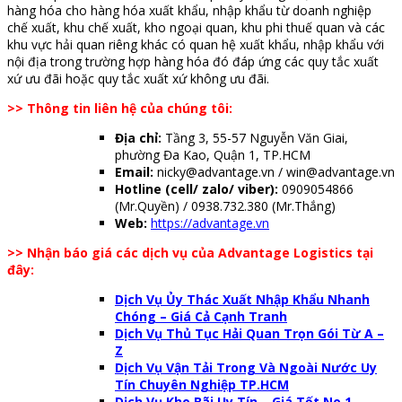
hàng hóa cho hàng hóa xuất khẩu, nhập khẩu từ doanh nghiệp
chế xuất, khu chế xuất, kho ngoại quan, khu phi thuế quan và các
khu vực hải quan riêng khác có quan hệ xuất khẩu, nhập khẩu với
nội địa trong trường hợp hàng hóa đó đáp ứng các quy tắc xuất
xứ ưu đãi hoặc quy tắc xuất xứ không ưu đãi.
>> Thông tin liên hệ của chúng tôi:
Địa chỉ:
Tầng 3, 55-57 Nguyễn Văn Giai,
phường Đa Kao, Quận 1, TP.HCM
Email:
nicky@advantage.vn
/
win@advantage.vn
Hotline (cell/ zalo/ viber):
0909054866
(Mr.Quyền) / 0938.732.380 (Mr.Thắng)
Web:
https://advantage.vn
>> Nhận báo giá các dịch vụ của Advantage Logistics tại
đây:
Dịch Vụ Ủy Thác Xuất Nhập Khẩu Nhanh
Chóng – Giá Cả Cạnh Tranh
Dịch Vụ Thủ Tục Hải Quan Trọn Gói Từ A –
Z
Dịch Vụ Vận Tải Trong Và Ngoài Nước Uy
Tín Chuyên Nghiệp TP.HCM
Dịch Vụ Kho Bãi Uy Tín – Giá Tốt No.1