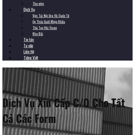
Thư viện
Dịch Vụ
Vận Tải Nội Địa Và Quốc Tế
Ủy Thác Xuất Nhập Khẩu
Thủ Tục Hải Quan
Kho Bãi
Tin tức
Tư vấn
Liên Hệ
Tiếng Việt
Dịch Vụ Xin Cấp C/O Cho Tất
Cả Các Form