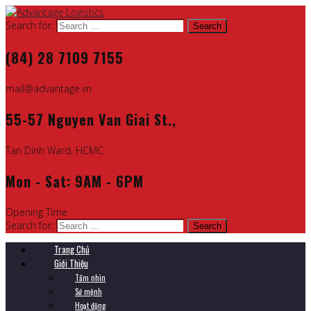
Search for:
(84) 28 7109 7155
mail@advantage.vn
55-57 Nguyen Van Giai St.,
Tan Dinh Ward, HCMC
Mon - Sat: 9AM - 6PM
Opening Time
Search for:
Trang Chủ
Giới Thiệu
Tầm nhìn
Sứ mệnh
Hoạt động