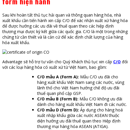
form hiện hành
Sau khi hoàn tất thủ tục hải quan và thông quan hàng hóa, nhà
xuất khẩu cần tiến hành xin cấp C/O để xác nhận xuất xứ hàng hóa
để được hưởng các ưu đãi về thuế quan theo các hiệp định
thương mại được ký kết giữa các quốc gia. C/O là một trong những
chứng từ cần thiết và là căn cứ để xác định chất lượng của hàng
hóa xuất khẩu.
Advantage sẽ hỗ trợ tư vấn cho Quý Khách thủ tục xin cấp
C/O
đối
với các loại hàng hóa có xuất xứ từ Việt Nam, bao gồm:
C/O mẫu A (Form A):
Mẫu C/O ưu đãi cho
hàng xuất khẩu Việt Nam sang các nước, vùng
lãnh thổ cho Việt Nam hưởng chế độ ưu đãi
thuế quan phổ cập GSP.
C/O mẫu B (Form B):
Mẫu C/O không ưu đãi
dành cho hàng xuất khẩu Việt Nam đi các nước.
C/O mẫu D (Form D):
Áp dụng cho hàng hoá
xuất nhập khẩu giữa các nước ASEAN thuộc
diện hưởng ưu đãi thuế quan theo Hiệp định
thương mại hàng hóa ASEAN (ATIGA).