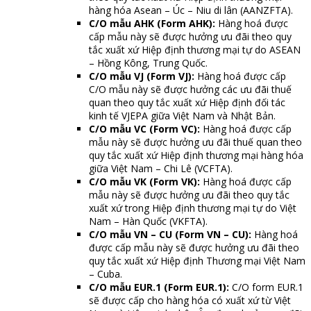
hàng hóa Asean – Úc – Niu di lân (AANZFTA).
C/O mẫu AHK (Form AHK):
Hàng hoá được
cấp mẫu này sẽ được hưởng ưu đãi theo quy
tắc xuất xứ Hiệp định thương mại tự do ASEAN
– Hồng Kông, Trung Quốc.
C/O mẫu VJ (Form VJ):
Hàng hoá được cấp
C/O mẫu này sẽ được hưởng các ưu đãi thuế
quan theo quy tắc xuất xứ Hiệp định đối tác
kinh tế VJEPA giữa Việt Nam và Nhật Bản.
C/O mẫu VC (Form VC):
Hàng hoá được cấp
mẫu này sẽ được hưởng ưu đãi thuế quan theo
quy tắc xuất xứ Hiệp định thương mại hàng hóa
giữa Việt Nam – Chi Lê (VCFTA).
C/O mẫu VK (Form VK):
Hàng hoá được cấp
mẫu này sẽ được hưởng ưu đãi theo quy tắc
xuất xứ trong Hiệp định thương mại tự do Việt
Nam – Hàn Quốc (VKFTA).
C/O mẫu VN – CU (Form VN – CU):
Hàng hoá
được cấp mẫu này sẽ được hưởng ưu đãi theo
quy tắc xuất xứ Hiệp định Thương mại Việt Nam
– Cuba.
C/O mẫu EUR.1 (Form EUR.1):
C/O form EUR.1
sẽ được cấp cho hàng hóa có xuất xứ từ Việt