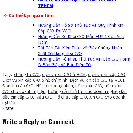
TPHCM
>> Có thể bạn quan tâm:
Hướng Dẫn Hồ Sơ Thủ Tục Và Quy Trình Xin
Cấp C/O Tại VCCI
Hướng Dẫn Kê Khai C/O Mẫu EUR.1 Của Việt
Nam
Tất Tần Tật Kiến Thức Về Giấy Chứng Nhận
Xuất Xứ Hàng Hóa C/O
Hướng Dẫn Kê Khai, Thủ Tục Xin Cấp C/O Form
D Bản Giấy Và Bản Điện Tử
Tags:
chứng từ C/O
,
dịch vụ xin C/O ở HCM
,
dịch vụ xin cấp C/O
,
Dịch vụ xin cấp C/O ở hồ chí minh
,
Dịch vụ xin cấp C/O tại VCCI
,
Đơn xin cấp C/O
,
Hồ sơ thương nhân
,
hỗ trợ xin C/O
,
hỗ trợ xin
C/O cho doanh nghiệp
,
Hướng dẫn thủ tục cho doanh nghiệp lần
đầu xin cấp C/O
,
Mẫu C/O
,
Tổ chức cấp C/O
,
Xin C/O cho doanh
nghiệp
Share:
Write a Reply or Comment