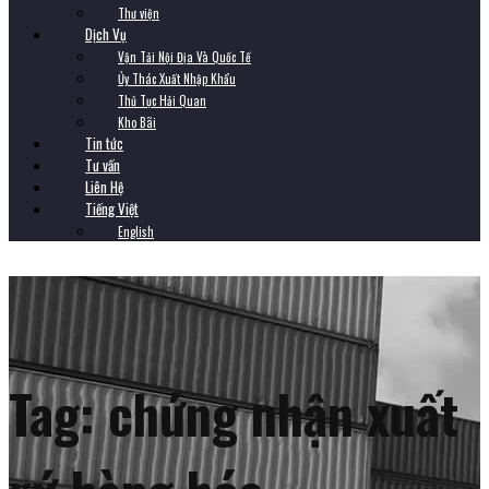
Thư viện
Dịch Vụ
Vận Tải Nội Địa Và Quốc Tế
Ủy Thác Xuất Nhập Khẩu
Thủ Tục Hải Quan
Kho Bãi
Tin tức
Tư vấn
Liên Hệ
Tiếng Việt
English
Tag:
chứng nhận xuất