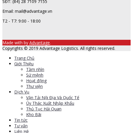
SĐT: (84) 28 7109 7155
Email: mail@advantage.vn
T2 - T7: 9:00 - 18:00
Made with
by
Advantage
.
Copyrights © 2019 Advantage Logistics. All rights reserved.
Trang Chủ
Giới Thiệu
Tầm nhìn
Sứ mệnh
Hoạt động
Thư viện
Dịch Vụ
Vận Tải Nội Địa Và Quốc Tế
Ủy Thác Xuất Nhập Khẩu
Thủ Tục Hải Quan
Kho Bãi
Tin tức
Tư vấn
Liên Hệ