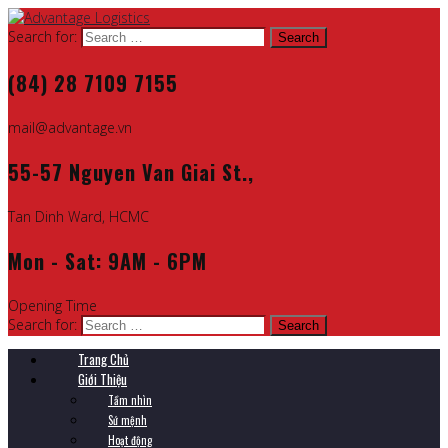
Search for:
(84) 28 7109 7155
mail@advantage.vn
55-57 Nguyen Van Giai St.,
Tan Dinh Ward, HCMC
Mon - Sat: 9AM - 6PM
Opening Time
Search for:
Trang Chủ
Giới Thiệu
Tầm nhìn
Sứ mệnh
Hoạt động